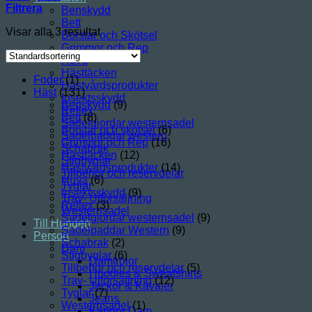
Filtrera
Benskydd
Bett
Visar alla 3 resultat
Borstar och Skötsel
Grimmor och Rep
Huva
Hästtäcken
Foder
(1)
Hästvårdsprodukter
Häst
(131)
Insektsskydd
Benskydd
(9)
Reflex
Bett
(8)
Sadelgjordar westernsadel
Borstar och skötsel
(6)
Sadelpaddar western
Grimmor och Rep
(16)
Schabrak
Hästtäcken
(12)
Stigbyglar
Hästvårdsprodukter
(14)
Tillbehör och reservdelar
Huva
(6)
Tyglar
Insektsskydd
(9)
Trav- Utförsäljning
Reflex
(3)
Westernsadel
Sadelgjordar westernsadel
(9)
Till Hunden
Sadelpaddar Western
(9)
Person
Schabrak
(2)
Dam
Stigbyglar
(6)
Damtröjor
Tillbehör och reservdelar
(5)
Hoodies & Sweatshirts
Trav- Utförsäljning
(12)
Jackor & Kavajer
Tyglar
(7)
Jeans
Westernsadel
(1)
Kängor Dam