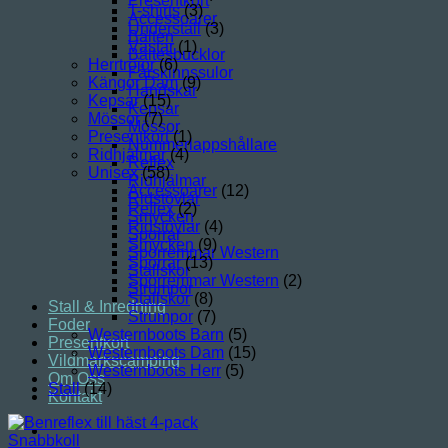
Presentkort
T-shirts
(3)
Accessoarer
Underställ
(3)
Bälten
Västar
(1)
Bältesbucklor
Herrtröjor
(6)
Fårskinnssulor
Kängor Dam
(9)
Handskar
Kepsar
(15)
Kepsar
Mössor
(7)
Mössor
Presentkort
(1)
Nummerlappshållare
Ridhjälmar
(4)
Reflex
Unisex
(58)
Ridhjälmar
Accessoarer
(12)
Ridstövlar
Reflex
(2)
Smycken
Ridstövlar
(4)
Sporrar
Smycken
(9)
Sporremmar Western
Sporrar
(13)
Stallskor
Sporremmar Western
(2)
Strumpor
Stallskor
(8)
Stall & Inredning
Strumpor
(7)
Foder
Westernboots Barn
(5)
Presentkort
Westernboots Dam
(15)
Vildmarkscamping
Westernboots Herr
(5)
Om Oss
Stall
(14)
Kontakt
Snabbkoll