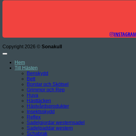
INSTAGRA
Copyright 2026 ©
Sonakull
Hem
Till Hästen
Benskydd
Bett
Borstar och Skötsel
Grimmor och Rep
Huva
Hästtäcken
Hästvårdsprodukter
Insektsskydd
Reflex
Sadelgjordar westernsadel
Sadelpaddar western
Schabrak