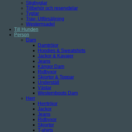
Stigbyglar
Tillbehör och reservdelar
Tyglar
Trav- Utförsäljning
Westernsadel
Till Hunden
Person
Dam
Damtröjor
Hoodies & Sweatshirts
Jackor & Kavajer
Jeans
Kängor Dam
Ridbyxor
Skjortor & Toppar
Underställ
Västar
Westernboots Dam
Herr
Herrtröjor
Jackor
Jeans
Ridbyxor
Skjortor
T-shirts