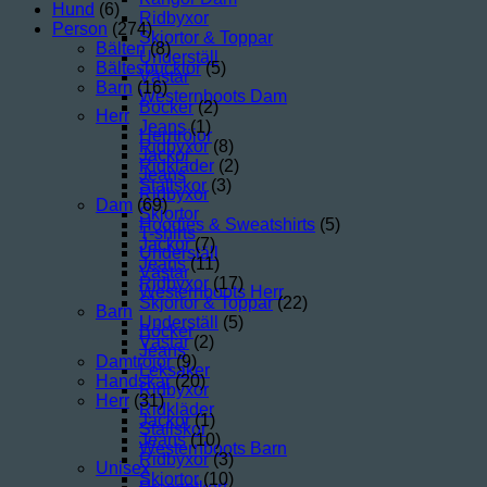
Hund
(6)
Ridbyxor
Person
(274)
Skjortor & Toppar
Bälten
(8)
Underställ
Bältesbucklor
(5)
Västar
Barn
(16)
Westernboots Dam
Böcker
(2)
Herr
Jeans
(1)
Herrtröjor
Ridbyxor
(8)
Jackor
Ridkläder
(2)
Jeans
Stallskor
(3)
Ridbyxor
Dam
(69)
Skjortor
Hoodies & Sweatshirts
(5)
T-shirts
Jackor
(7)
Underställ
Jeans
(11)
Västar
Ridbyxor
(17)
Westernboots Herr
Skjortor & Toppar
(22)
Barn
Underställ
(5)
Böcker
Västar
(2)
Jeans
Damtröjor
(9)
Leksaker
Handskar
(20)
Ridbyxor
Herr
(31)
Ridkläder
Jackor
(1)
Stallskor
Jeans
(10)
Westernboots Barn
Ridbyxor
(3)
Unisex
Skjortor
(10)