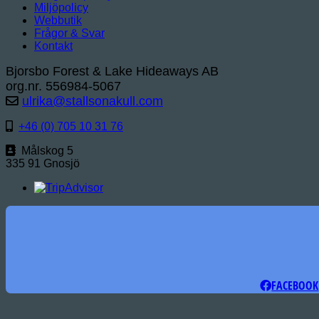
Miljöpolicy
Webbutik
Frågor & Svar
Kontakt
Bjorsbo Forest & Lake Hideaways AB
org.nr. 556984-5067
ulrika@stallsonakull.com
+46 (0) 705 10 31 76
Målskog 5
335 91 Gnosjö
FACEBOOK