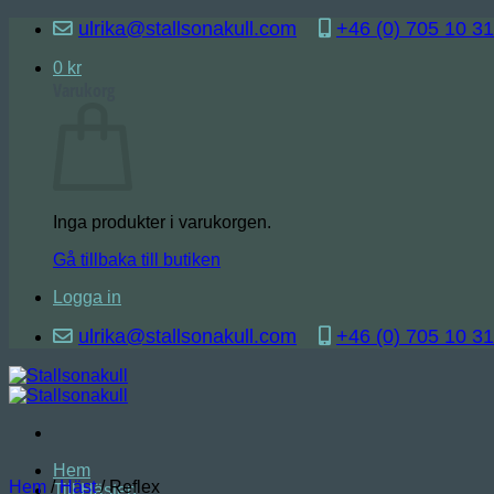
Skip
ulrika@stallsonakull.com
+46 (0) 705 10 31
to
content
0
kr
Varukorg
Inga produkter i varukorgen.
Gå tillbaka till butiken
Logga in
ulrika@stallsonakull.com
+46 (0) 705 10 31
Hem
Hem
/
Häst
/
Reflex
Till Hästen