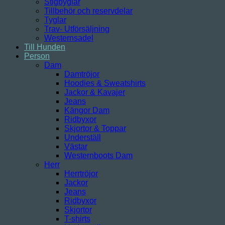
Stigbyglar
Tillbehör och reservdelar
Tyglar
Trav- Utförsäljning
Westernsadel
Till Hunden
Person
Dam
Damtröjor
Hoodies & Sweatshirts
Jackor & Kavajer
Jeans
Kängor Dam
Ridbyxor
Skjortor & Toppar
Underställ
Västar
Westernboots Dam
Herr
Herrtröjor
Jackor
Jeans
Ridbyxor
Skjortor
T-shirts