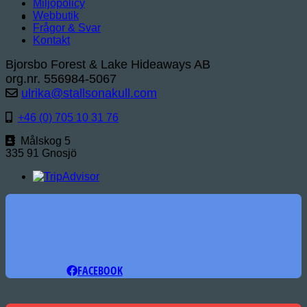
Miljöpolicy
Webbutik
Frågor & Svar
Kontakt
Bjorsbo Forest & Lake Hideaways AB
org.nr. 556984-5067
ulrika@stallsonakull.com
+46 (0) 705 10 31 76
Målskog 5
335 91 Gnosjö
FACEBOOK