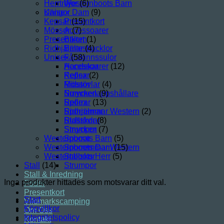
Herrtröjor
Westernboots Barn
(6)
Unisex
Kängor Dam
(9)
Kepsar
Presentkort
(15)
Mössor
Accessoarer
(7)
Presentkort
Bälten
(1)
Ridhjälmar
Bältesbucklor
(4)
Unisex
Fårskinnssulor
(58)
Handskar
Accessoarer
(12)
Kepsar
Reflex
(2)
Mössor
Ridstövlar
(4)
Nummerlappshållare
Smycken
(9)
Reflex
Sporrar
(13)
Ridhjälmar
Sporremmar Western
(2)
Ridstövlar
Stallskor
(8)
Smycken
Strumpor
(7)
Westernboots Barn
Sporrar
(5)
Westernboots Dam
Sporremmar Western
(15)
Westernboots Herr
Stallskor
(5)
Stall
(14)
Strumpor
Stall & Inredning
Inga produkter hittades som motsvarar ditt val.
Foder
Presentkort
Start
Vildmarkscamping
Köpvillkor
Om Oss
Integritetspolicy
Kontakt