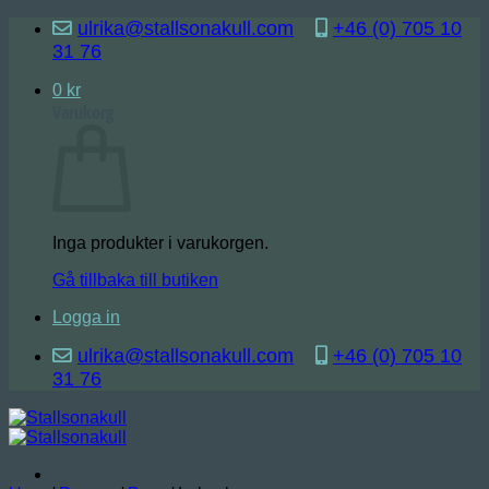
Skip
ulrika@stallsonakull.com
+46 (0) 705 10
to
31 76
content
0
kr
Varukorg
Inga produkter i varukorgen.
Gå tillbaka till butiken
Logga in
ulrika@stallsonakull.com
+46 (0) 705 10
31 76