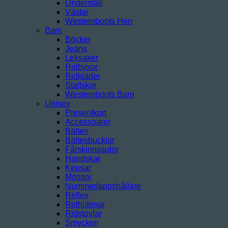
Underställ
Västar
Westernboots Herr
Barn
Böcker
Jeans
Leksaker
Ridbyxor
Ridkläder
Stallskor
Westernboots Barn
Unisex
Presentkort
Accessoarer
Bälten
Bältesbucklor
Fårskinnssulor
Handskar
Kepsar
Mössor
Nummerlappshållare
Reflex
Ridhjälmar
Ridstövlar
Smycken