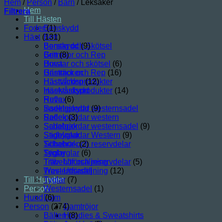
Hem
/
Person
/
Barn
/
Leksaker
Hem
Filtrera
Till Hästen
Foder
Benskydd
(1)
Häst
(131)
Bett
Borstar och Skötsel
Benskydd
(9)
Grimmor och Rep
Bett
(8)
Huva
Borstar och skötsel
(6)
Hästtäcken
Grimmor och Rep
(16)
Hästvårdsprodukter
Hästtäcken
(12)
Insektsskydd
Hästvårdsprodukter
(14)
Reflex
Huva
(6)
Sadelgjordar westernsadel
Insektsskydd
(9)
Sadelpaddar western
Reflex
(3)
Schabrak
Sadelgjordar westernsadel
(9)
Stigbyglar
Sadelpaddar Western
(9)
Tillbehör och reservdelar
Schabrak
(2)
Tyglar
Stigbyglar
(6)
Trav- Utförsäljning
Tillbehör och reservdelar
(5)
Westernsadel
Trav- Utförsäljning
(12)
Till Hunden
Tyglar
(7)
Person
Westernsadel
(1)
Hund
Dam
(6)
Person
(274)
Damtröjor
Bälten
Hoodies & Sweatshirts
(8)