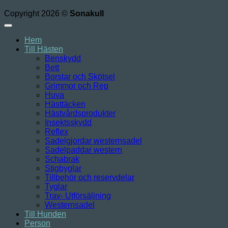
Copyright 2026 ©
Sonakull
Hem
Till Hästen
Benskydd
Bett
Borstar och Skötsel
Grimmor och Rep
Huva
Hästtäcken
Hästvårdsprodukter
Insektsskydd
Reflex
Sadelgjordar westernsadel
Sadelpaddar western
Schabrak
Stigbyglar
Tillbehör och reservdelar
Tyglar
Trav- Utförsäljning
Westernsadel
Till Hunden
Person