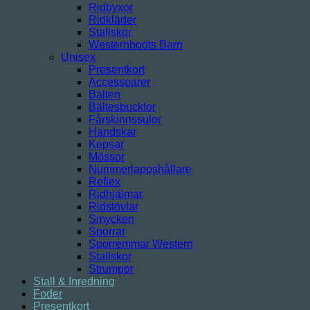
Ridbyxor
Ridkläder
Stallskor
Westernboots Barn
Unisex
Presentkort
Accessoarer
Bälten
Bältesbucklor
Fårskinnssulor
Handskar
Kepsar
Mössor
Nummerlappshållare
Reflex
Ridhjälmar
Ridstövlar
Smycken
Sporrar
Sporremmar Western
Stallskor
Strumpor
Stall & Inredning
Foder
Presentkort