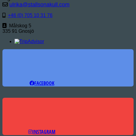
ulrika@stallsonakull.com
+46 (0) 705 10 31 76
Målskog 5
335 91 Gnosjö
FACEBOOK
INSTAGRAM