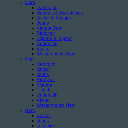
Dam
Damtröjor
Hoodies & Sweatshirts
Jackor & Kavajer
Jeans
Kängor Dam
Ridbyxor
Skjortor & Toppar
Underställ
Västar
Westernboots Dam
Herr
Herrtröjor
Jackor
Jeans
Ridbyxor
Skjortor
T-shirts
Underställ
Västar
Westernboots Herr
Barn
Böcker
Jeans
Leksaker