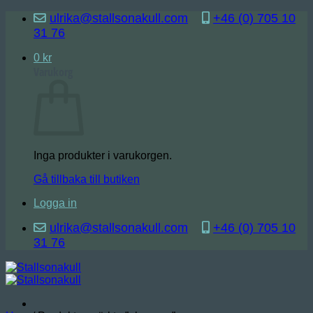
Skip
ulrika@stallsonakull.com
+46 (0) 705 10
to
31 76
content
0
kr
Varukorg
Inga produkter i varukorgen.
Gå tillbaka till butiken
Logga in
ulrika@stallsonakull.com
+46 (0) 705 10
31 76