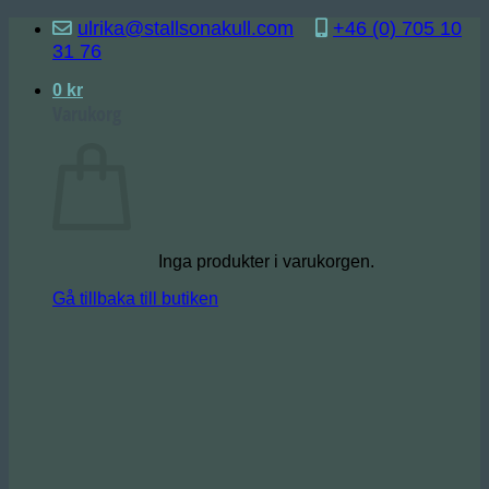
Skip
ulrika@stallsonakull.com
+46 (0) 705 10
to
31 76
content
0
kr
Varukorg
Inga produkter i varukorgen.
Gå tillbaka till butiken