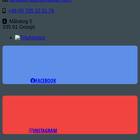
+46 (0) 705 10 31 76
Målskog 5
335 91 Gnosjö
FACEBOOK
INSTAGRAM