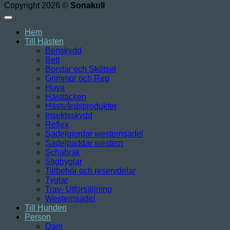
Copyright 2026 ©
Sonakull
Hem
Till Hästen
Benskydd
Bett
Borstar och Skötsel
Grimmor och Rep
Huva
Hästtäcken
Hästvårdsprodukter
Insektsskydd
Reflex
Sadelgjordar westernsadel
Sadelpaddar western
Schabrak
Stigbyglar
Tillbehör och reservdelar
Tyglar
Trav- Utförsäljning
Westernsadel
Till Hunden
Person
Dam