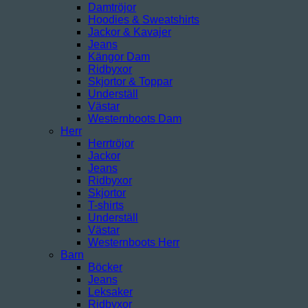
Damtröjor
Hoodies & Sweatshirts
Jackor & Kavajer
Jeans
Kängor Dam
Ridbyxor
Skjortor & Toppar
Underställ
Västar
Westernboots Dam
Herr
Herrtröjor
Jackor
Jeans
Ridbyxor
Skjortor
T-shirts
Underställ
Västar
Westernboots Herr
Barn
Böcker
Jeans
Leksaker
Ridbyxor