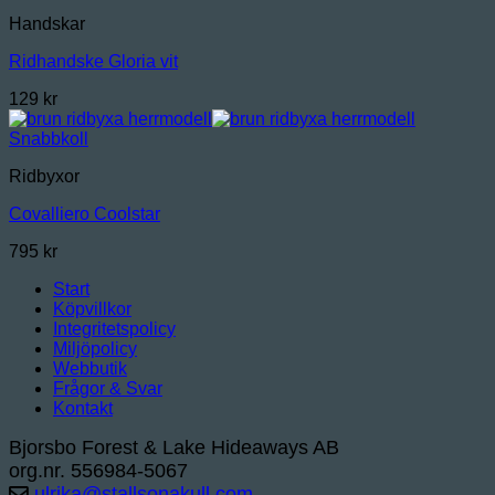
Handskar
Ridhandske Gloria vit
129
kr
Snabbkoll
Ridbyxor
Covalliero Coolstar
795
kr
Start
Köpvillkor
Integritetspolicy
Miljöpolicy
Webbutik
Frågor & Svar
Kontakt
Bjorsbo Forest & Lake Hideaways AB
org.nr. 556984-5067
ulrika@stallsonakull.com