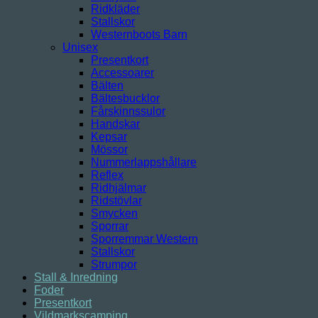
Ridkläder
Stallskor
Westernboots Barn
Unisex
Presentkort
Accessoarer
Bälten
Bältesbucklor
Fårskinnssulor
Handskar
Kepsar
Mössor
Nummerlappshållare
Reflex
Ridhjälmar
Ridstövlar
Smycken
Sporrar
Sporremmar Western
Stallskor
Strumpor
Stall & Inredning
Foder
Presentkort
Vildmarkscamping