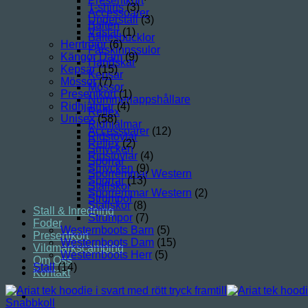
Presentkort
T-shirts
(3)
Accessoarer
Underställ
(3)
Bälten
Västar
(1)
Bältesbucklor
Herrtröjor
(6)
Fårskinnssulor
Kängor Dam
(9)
Handskar
Kepsar
(15)
Kepsar
Mössor
(7)
Mössor
Presentkort
(1)
Nummerlappshållare
Ridhjälmar
(4)
Reflex
Unisex
(58)
Ridhjälmar
Accessoarer
(12)
Ridstövlar
Reflex
(2)
Smycken
Ridstövlar
(4)
Sporrar
Smycken
(9)
Sporremmar Western
Sporrar
(13)
Stallskor
Sporremmar Western
(2)
Strumpor
Stallskor
(8)
Stall & Inredning
Strumpor
(7)
Foder
Westernboots Barn
(5)
Presentkort
Westernboots Dam
(15)
Vildmarkscamping
Westernboots Herr
(5)
Om Oss
Stall
(14)
Kontakt
Snabbkoll