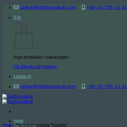
Skip
ulrika@stallsonakull.com
+46 (0) 705 10 31
to
content
0
kr
Varukorg
Inga produkter i varukorgen.
Gå tillbaka till butiken
Logga in
ulrika@stallsonakull.com
+46 (0) 705 10 31
Hem
Hem
/
Produkter märkta ”hoodie”
Till Hästen