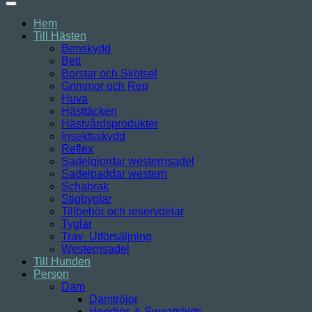
Hem
Till Hästen
Benskydd
Bett
Borstar och Skötsel
Grimmor och Rep
Huva
Hästtäcken
Hästvårdsprodukter
Insektsskydd
Reflex
Sadelgjordar westernsadel
Sadelpaddar western
Schabrak
Stigbyglar
Tillbehör och reservdelar
Tyglar
Trav- Utförsäljning
Westernsadel
Till Hunden
Person
Dam
Damtröjor
Hoodies & Sweatshirts