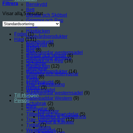
Filtrera
Benskydd
Bett
Visar alla 5 resultat
Borstar och Skötsel
Grimmor och Rep
Huva
Hästtäcken
Foder
(1)
Hästvårdsprodukter
Häst
(131)
Insektsskydd
Benskydd
(9)
Reflex
Bett
(8)
Sadelgjordar westernsadel
Borstar och skötsel
(6)
Sadelpaddar western
Grimmor och Rep
(16)
Schabrak
Hästtäcken
(12)
Stigbyglar
Hästvårdsprodukter
(14)
Tillbehör och reservdelar
Huva
(6)
Tyglar
Insektsskydd
(9)
Trav- Utförsäljning
Reflex
(3)
Westernsadel
Sadelgjordar westernsadel
(9)
Till Hunden
Sadelpaddar Western
(9)
Person
Schabrak
(2)
Dam
Stigbyglar
(6)
Damtröjor
Tillbehör och reservdelar
(5)
Hoodies & Sweatshirts
Trav- Utförsäljning
(12)
Jackor & Kavajer
Tyglar
(7)
Jeans
Westernsadel
(1)
Kängor Dam