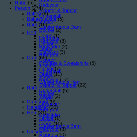
Hund
(6)
Ridbyxor
Person
(274)
Skjortor & Toppar
Bälten
(8)
Underställ
Bältesbucklor
(5)
Västar
Barn
(16)
Westernboots Dam
Böcker
(2)
Herr
Jeans
(1)
Herrtröjor
Ridbyxor
(8)
Jackor
Ridkläder
(2)
Jeans
Stallskor
(3)
Ridbyxor
Dam
(69)
Skjortor
Hoodies & Sweatshirts
(5)
T-shirts
Jackor
(7)
Underställ
Jeans
(11)
Västar
Ridbyxor
(17)
Westernboots Herr
Skjortor & Toppar
(22)
Barn
Underställ
(5)
Böcker
Västar
(2)
Jeans
Damtröjor
(9)
Leksaker
Handskar
(20)
Ridbyxor
Herr
(31)
Ridkläder
Jackor
(1)
Stallskor
Jeans
(10)
Westernboots Barn
Ridbyxor
(3)
Unisex
Skjortor
(10)