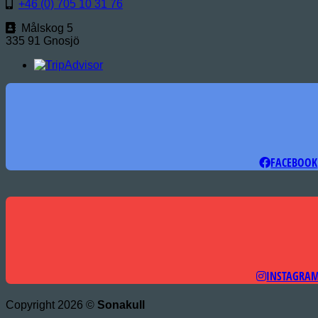
+46 (0) 705 10 31 76
Målskog 5
335 91 Gnosjö
FACEBOOK
INSTAGRA
Copyright 2026 ©
Sonakull