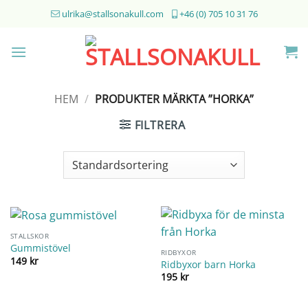
Skip
ulrika@stallsonakull.com
+46 (0) 705 10 31 76
to
content
HEM
/
PRODUKTER MÄRKTA ”HORKA”
FILTRERA
STALLSKOR
Gummistövel
RIDBYXOR
149
kr
Ridbyxor barn Horka
195
kr