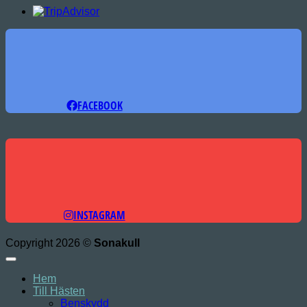
FACEBOOK
INSTAGRAM
Copyright 2026 ©
Sonakull
Hem
Till Hästen
Benskydd