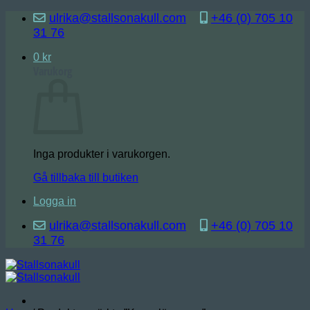
Skip
ulrika@stallsonakull.com
+46 (0) 705 10
to
31 76
content
0
kr
Varukorg
Inga produkter i varukorgen.
Gå tillbaka till butiken
Logga in
ulrika@stallsonakull.com
+46 (0) 705 10
31 76