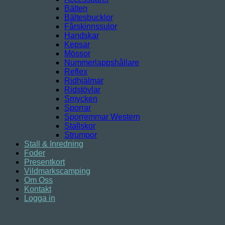
Bälten
Bältesbucklor
Fårskinnssulor
Handskar
Kepsar
Mössor
Nummerlappshållare
Reflex
Ridhjälmar
Ridstövlar
Smycken
Sporrar
Sporremmar Western
Stallskor
Strumpor
Stall & Inredning
Foder
Presentkort
Vildmarkscamping
Om Oss
Kontakt
Logga in
Logga in