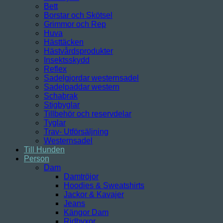
Bett
Borstar och Skötsel
Grimmor och Rep
Huva
Hästtäcken
Hästvårdsprodukter
Insektsskydd
Reflex
Sadelgjordar westernsadel
Sadelpaddar western
Schabrak
Stigbyglar
Tillbehör och reservdelar
Tyglar
Trav- Utförsäljning
Westernsadel
Till Hunden
Person
Dam
Damtröjor
Hoodies & Sweatshirts
Jackor & Kavajer
Jeans
Kängor Dam
Ridbyxor