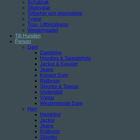
Schabrak
Stigbyglar
Tillbehör och reservdelar
Tyglar
Trav- Utförsäljning
Westernsadel
Till Hunden
Person
Dam
Damtröjor
Hoodies & Sweatshirts
Jackor & Kavajer
Jeans
Kängor Dam
Ridbyxor
Skjortor & Toppar
Underställ
Västar
Westernboots Dam
Herr
Herrtröjor
Jackor
Jeans
Ridbyxor
Skjortor