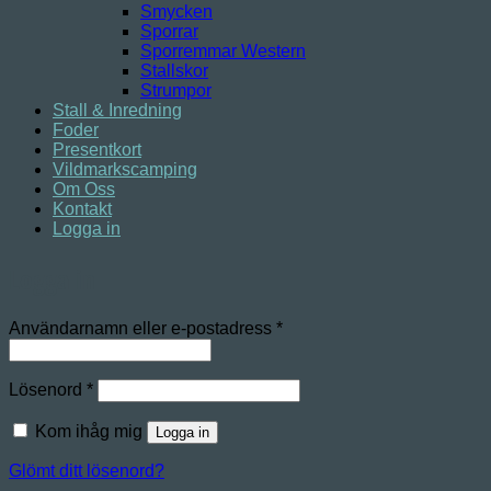
Smycken
Sporrar
Sporremmar Western
Stallskor
Strumpor
Stall & Inredning
Foder
Presentkort
Vildmarkscamping
Om Oss
Kontakt
Logga in
Logga in
Obligatoriskt
Användarnamn eller e-postadress
*
Obligatoriskt
Lösenord
*
Kom ihåg mig
Logga in
Glömt ditt lösenord?