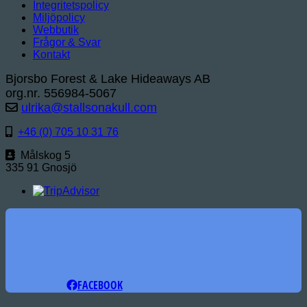
Integritetspolicy
Miljöpolicy
Webbutik
Frågor & Svar
Kontakt
Bjorsbo Forest & Lake Hideaways AB
org.nr. 556984-5067
ulrika@stallsonakull.com
+46 (0) 705 10 31 76
Målskog 5
335 91 Gnosjö
FACEBOOK