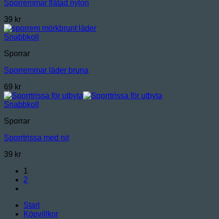
Sporremmar flätad nylon
39
kr
Snabbkoll
Sporrar
Sporremmar läder bruna
69
kr
Snabbkoll
Sporrar
Sporrtrissa med nit
39
kr
1
2
Start
Köpvillkor