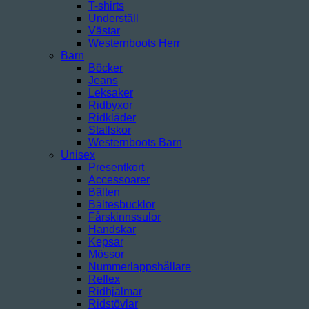
T-shirts
Underställ
Västar
Westernboots Herr
Barn
Böcker
Jeans
Leksaker
Ridbyxor
Ridkläder
Stallskor
Westernboots Barn
Unisex
Presentkort
Accessoarer
Bälten
Bältesbucklor
Fårskinnssulor
Handskar
Kepsar
Mössor
Nummerlappshållare
Reflex
Ridhjälmar
Ridstövlar