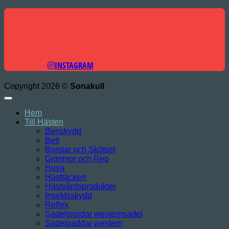
INSTAGRAM
Copyright 2026 ©
Sonakull
Hem
Till Hästen
Benskydd
Bett
Borstar och Skötsel
Grimmor och Rep
Huva
Hästtäcken
Hästvårdsprodukter
Insektsskydd
Reflex
Sadelgjordar westernsadel
Sadelpaddar western