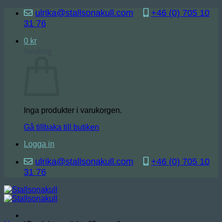
Skip
ulrika@stallsonakull.com
+46 (0) 705 10
to
31 76
content
0
kr
Varukorg
Inga produkter i varukorgen.
Gå tillbaka till butiken
Logga in
ulrika@stallsonakull.com
+46 (0) 705 10
31 76