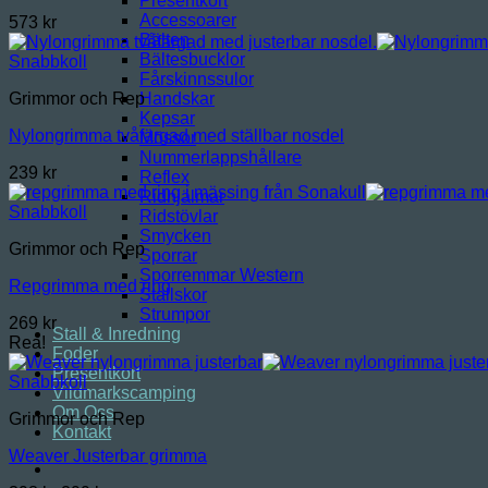
Presentkort
Accessoarer
573
kr
Bälten
Bältesbucklor
Snabbkoll
Fårskinnssulor
Handskar
Grimmor och Rep
Kepsar
Nylongrimma tvåfärgad med ställbar nosdel
Mössor
Nummerlappshållare
239
kr
Reflex
Ridhjälmar
Snabbkoll
Ridstövlar
Smycken
Grimmor och Rep
Sporrar
Sporremmar Western
Repgrimma med ring
Stallskor
Strumpor
269
kr
Stall & Inredning
Rea!
Foder
Presentkort
Snabbkoll
Vildmarkscamping
Om Oss
Grimmor och Rep
Kontakt
Weaver Justerbar grimma