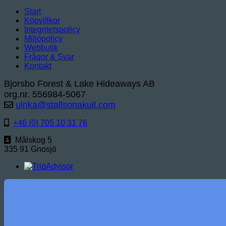
ursprungliga
nuvarande
Start
priset
priset
Köpvillkor
var:
är:
Integritetspolicy
355 kr.
299 kr.
Miljöpolicy
Webbutik
Frågor & Svar
Kontakt
Bjorsbo Forest & Lake Hideaways AB
org.nr. 556984-5067
ulrika@stallsonakull.com
+46 (0) 705 10 31 76
Målskog 5
335 91 Gnosjö