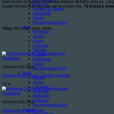
barn så blir ett kortare arbetsrep enklare att hålla reda på. Län
Ridbyxor
hästen längre ifrån dig utan att ha hästen lös.
79 kr/extra mete
Skjortor & Toppar
Underställ
Västar
Westernboots Dam
Herr
Färg
röd, svart, sand, silver
Herrtröjor
Jackor
Jeans
Relaterade produkter
Ridbyxor
Skjortor
T-shirts
Snabbkoll
Underställ
Västar
Grimmor och Rep
Westernboots Herr
Barn
Nylongrimma Horse Comfort justerbar
Böcker
Jeans
75
kr
Leksaker
Ridbyxor
Snabbkoll
Ridkläder
Stallskor
Grimmor och Rep
Westernboots Barn
Unisex
Arbetsrep m. panikhake