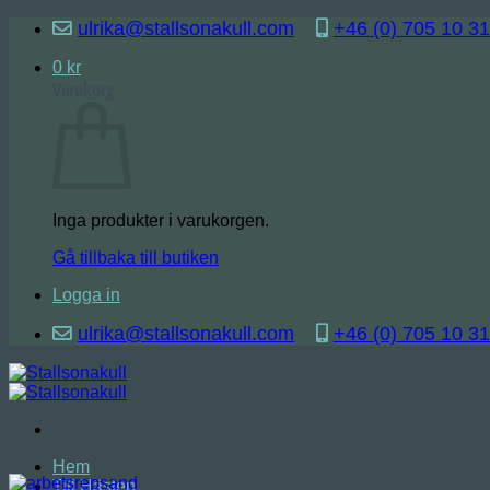
Skip
ulrika@stallsonakull.com
+46 (0) 705 10 31
to
content
0
kr
Varukorg
Inga produkter i varukorgen.
Gå tillbaka till butiken
Logga in
ulrika@stallsonakull.com
+46 (0) 705 10 31
Hem
Till Hästen