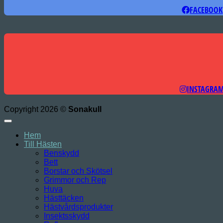
FACEBOOK
INSTAGRA
Copyright 2026 ©
Sonakull
Hem
Till Hästen
Benskydd
Bett
Borstar och Skötsel
Grimmor och Rep
Huva
Hästtäcken
Hästvårdsprodukter
Insektsskydd