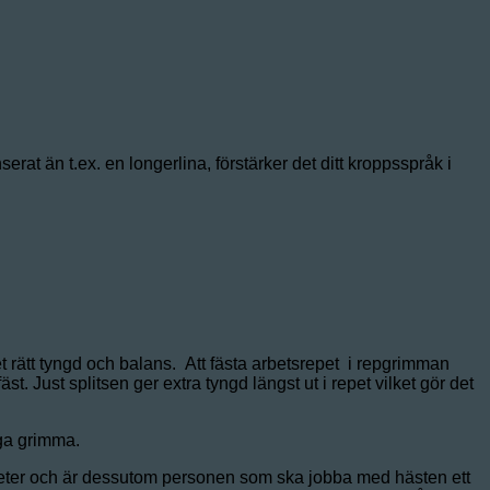
at än t.ex. en longerlina, förstärker det ditt kroppsspråk i
t rätt tyngd och balans. Att fästa arbetsrepet i repgrimman
. Just splitsen ger extra tyngd längst ut i repet vilket gör det
iga grimma.
meter och är dessutom personen som ska jobba med hästen ett