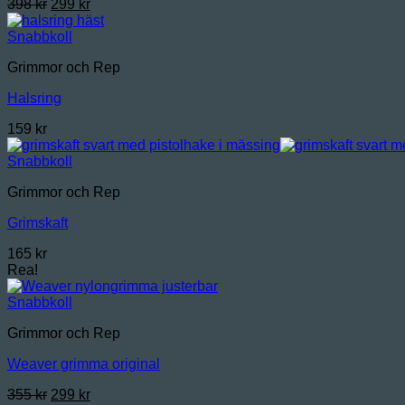
Det
Det
398
kr
299
kr
ursprungliga
nuvarande
priset
priset
Snabbkoll
var:
är:
Grimmor och Rep
398 kr.
299 kr.
Halsring
159
kr
Snabbkoll
Grimmor och Rep
Grimskaft
165
kr
Rea!
Snabbkoll
Grimmor och Rep
Weaver grimma original
Det
Det
355
kr
299
kr