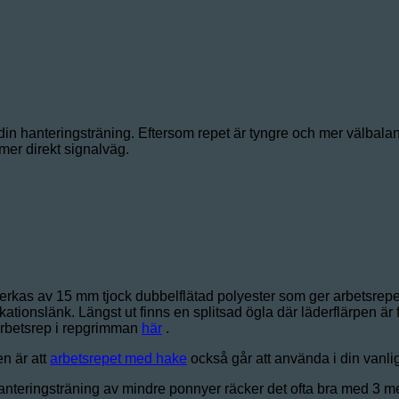
in hanteringsträning. Eftersom repet är tyngre och mer välbalanser
er direkt signalväg.
verkas av 15 mm tjock dubbelflätad polyester som ger arbetsrepe
ionslänk. Längst ut finns en splitsad ögla där läderflärpen är fäst
t arbetsrep i repgrimman
här
.
en är att
arbetsrepet med hake
också går att använda i din vanl
anteringsträning av mindre ponnyer räcker det ofta bra med 3 