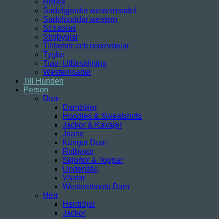
Reflex
Sadelgjordar westernsadel
Sadelpaddar western
Schabrak
Stigbyglar
Tillbehör och reservdelar
Tyglar
Trav- Utförsäljning
Westernsadel
Till Hunden
Person
Dam
Damtröjor
Hoodies & Sweatshirts
Jackor & Kavajer
Jeans
Kängor Dam
Ridbyxor
Skjortor & Toppar
Underställ
Västar
Westernboots Dam
Herr
Herrtröjor
Jackor