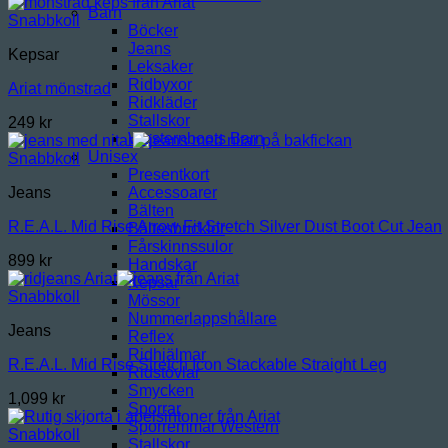
Barn
Snabbkoll
Böcker
Jeans
Kepsar
Leksaker
Ridbyxor
Ariat mönstrad
Ridkläder
Stallskor
249
kr
Westernboots Barn
Unisex
Snabbkoll
Presentkort
Accessoarer
Jeans
Bälten
R.E.A.L. Mid Rise Arrow Fit Stretch Silver Dust Boot Cut Jean
Bältesbucklor
Fårskinnssulor
899
kr
Handskar
Kepsar
Snabbkoll
Mössor
Nummerlappshållare
Jeans
Reflex
Ridhjälmar
R.E.A.L. Mid Rise Stretch Icon Stackable Straight Leg
Ridstövlar
Smycken
1,099
kr
Sporrar
Sporremmar Western
Snabbkoll
Stallskor