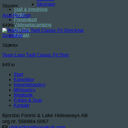
Strumpor
Skjortor
Stall & Inredning
Foder
Ariat Pro Shirt
Presentkort
Vildmarkscamping
649
kr
Om Oss
Kontakt
Snabbkoll
Skjortor
Team Logo Twill Classic Fit Shirt
649
kr
Start
Köpvillkor
Integritetspolicy
Miljöpolicy
Webbutik
Frågor & Svar
Kontakt
Bjorsbo Forest & Lake Hideaways AB
org.nr. 556984-5067
ulrika@stallsonakull.com