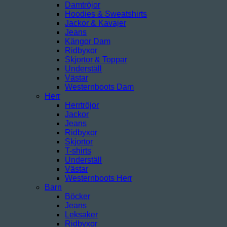
Damtröjor
Hoodies & Sweatshirts
Jackor & Kavajer
Jeans
Kängor Dam
Ridbyxor
Skjortor & Toppar
Underställ
Västar
Westernboots Dam
Herr
Herrtröjor
Jackor
Jeans
Ridbyxor
Skjortor
T-shirts
Underställ
Västar
Westernboots Herr
Barn
Böcker
Jeans
Leksaker
Ridbyxor