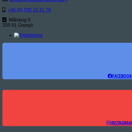
+46 (0) 705 10 31 76
Målskog 5
335 91 Gnosjö
FACEBOOK
INSTAGRA