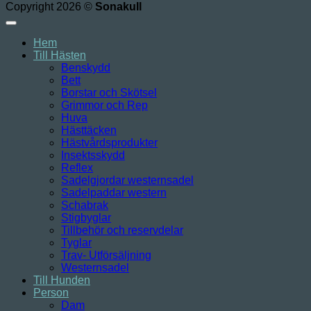
Copyright 2026 ©
Sonakull
Hem
Till Hästen
Benskydd
Bett
Borstar och Skötsel
Grimmor och Rep
Huva
Hästtäcken
Hästvårdsprodukter
Insektsskydd
Reflex
Sadelgjordar westernsadel
Sadelpaddar western
Schabrak
Stigbyglar
Tillbehör och reservdelar
Tyglar
Trav- Utförsäljning
Westernsadel
Till Hunden
Person
Dam