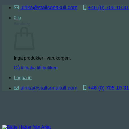
Skip
ulrika@stallsonakull.com
+46 (0) 705 10 31
to
content
0
kr
Varukorg
Inga produkter i varukorgen.
Gå tillbaka till butiken
Logga in
ulrika@stallsonakull.com
+46 (0) 705 10 31