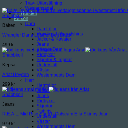
Trav- Utförsäljning
Westernsadel
Till Hunden
Snabbkoll
Person
Dam
Bälten
Damtröjor
Hoodies & Sweatshirts
Wrangler Dana Leather Belt Black
Jackor & Kavajer
Jeans
499
kr
Kängor Dam
Ridbyxor
Snabbkoll
Skjortor & Toppar
Underställ
Kepsar
Västar
Ariat Hoyden
Westernboots Dam
Herr
299
kr
Herrtröjor
Jackor
Snabbkoll
Jeans
Ridbyxor
Jeans
Skjortor
T-shirts
R.E.A.L. Mid Rise Stretch Outseam Ella Skinny Jean
Underställ
Västar
979
kr
Westernboots Herr