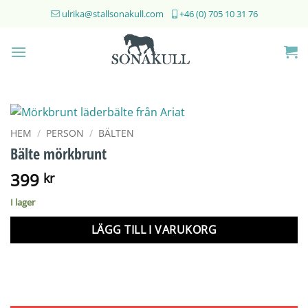
Skip
ulrika@stallsonakull.com
+46 (0) 705 10 31 76
to
content
HEM
/
PERSON
/
BÄLTEN
Bälte mörkbrunt
399
kr
I lager
LÄGG TILL I VARUKORG