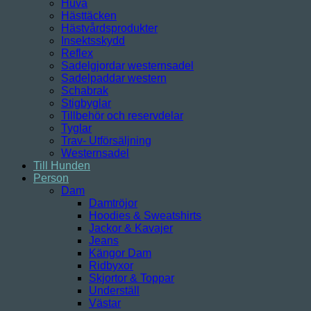
Huva
Hästtäcken
Hästvårdsprodukter
Insektsskydd
Reflex
Sadelgjordar westernsadel
Sadelpaddar western
Schabrak
Stigbyglar
Tillbehör och reservdelar
Tyglar
Trav- Utförsäljning
Westernsadel
Till Hunden
Person
Dam
Damtröjor
Hoodies & Sweatshirts
Jackor & Kavajer
Jeans
Kängor Dam
Ridbyxor
Skjortor & Toppar
Underställ
Västar