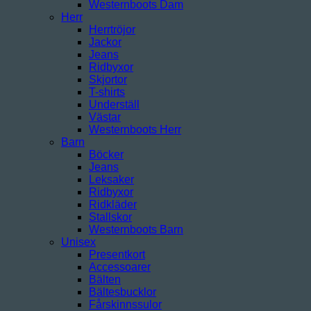
Westernboots Dam
Herr
Herrtröjor
Jackor
Jeans
Ridbyxor
Skjortor
T-shirts
Underställ
Västar
Westernboots Herr
Barn
Böcker
Jeans
Leksaker
Ridbyxor
Ridkläder
Stallskor
Westernboots Barn
Unisex
Presentkort
Accessoarer
Bälten
Bältesbucklor
Fårskinnssulor