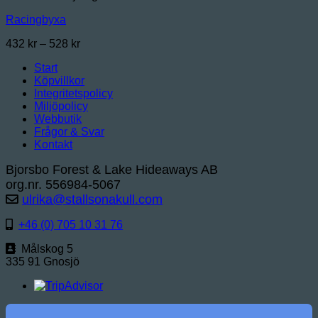
Racingbyxa
Prisintervall:
432
kr
–
528
kr
432 kr
Start
till
Köpvillkor
528 kr
Integritetspolicy
Miljöpolicy
Webbutik
Frågor & Svar
Kontakt
Bjorsbo Forest & Lake Hideaways AB
org.nr. 556984-5067
ulrika@stallsonakull.com
+46 (0) 705 10 31 76
Målskog 5
335 91 Gnosjö