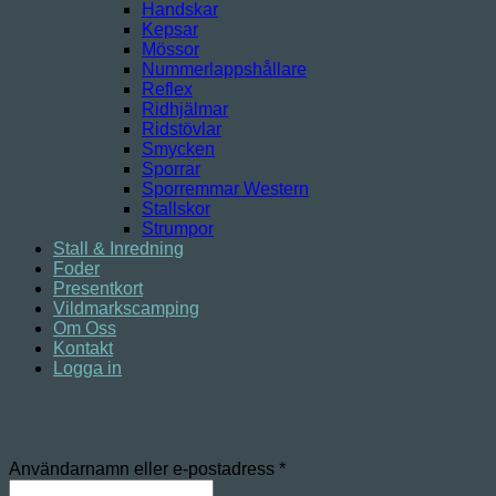
Handskar
Kepsar
Mössor
Nummerlappshållare
Reflex
Ridhjälmar
Ridstövlar
Smycken
Sporrar
Sporremmar Western
Stallskor
Strumpor
Stall & Inredning
Foder
Presentkort
Vildmarkscamping
Om Oss
Kontakt
Logga in
Logga in
Obligatoriskt
Användarnamn eller e-postadress
*