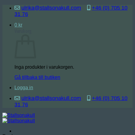
Skip
ulrika@stallsonakull.com
+46 (0) 705 10
to
31 76
content
0
kr
Varukorg
Inga produkter i varukorgen.
Gå tillbaka till butiken
Logga in
ulrika@stallsonakull.com
+46 (0) 705 10
31 76