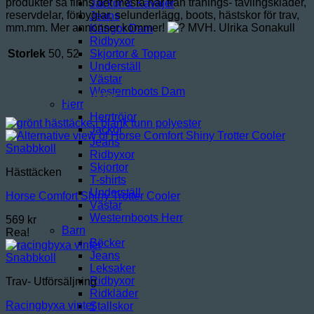
produkter så finns det mesta här från tränings- tävlingskläder,
Jackor & Kavajer
reservdelar, förbyglar, selunderlägg, boots, hästskor för trav,
Jeans
mm.mm. Mer annonser kommer!
MVH. Ulrika Sonakull
Kängor Dam
Ridbyxor
Storlek
50, 52
Skjortor & Toppar
Underställ
Västar
Westernboots Dam
Relaterade produkter
Herr
Herrtröjor
Jackor
Jeans
Snabbkoll
Ridbyxor
Skjortor
Hästtäcken
T-shirts
Underställ
Horse Comfort Shiny Trotter Cooler
Västar
Westernboots Herr
569
kr
Barn
Rea!
Böcker
Jeans
Snabbkoll
Leksaker
Ridbyxor
Trav- Utförsäljning
Ridkläder
Racingbyxa vinter
Stallskor