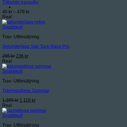
Tillbehör travsulky
Prisintervall:
40
kr
–
478
kr
40 kr
Rea!
till
478 kr
Snabbkoll
Trav- Utförsäljning
Selunderlägg Star Tack Race Pro
Det
Det
295
kr
236
kr
ursprungliga
nuvarande
Rea!
priset
priset
var:
är:
Snabbkoll
295 kr.
236 kr.
Trav- Utförsäljning
Träningsdress Sommar
Det
Det
1,395
kr
1,116
kr
ursprungliga
nuvarande
Rea!
priset
priset
var:
är:
Snabbkoll
1,395 kr.
1,116 kr.
Trav- Utförsäljning