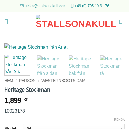
Skip
ulrika@stallsonakull.com
+46 (0) 705 10 31 76
to
content
HEM
/
PERSON
/
WESTERNBOOTS DAM
Heritage Stockman
1,899
kr
10023178
RENSA
Storlek