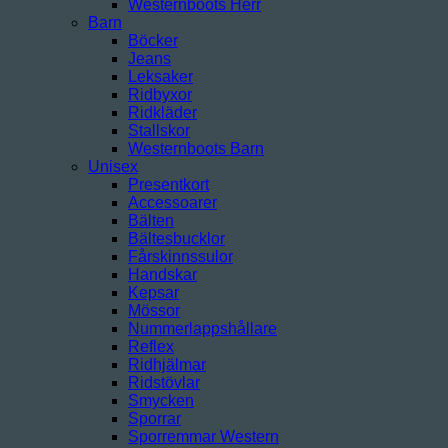
Westernboots Herr
Barn
Böcker
Jeans
Leksaker
Ridbyxor
Ridkläder
Stallskor
Westernboots Barn
Unisex
Presentkort
Accessoarer
Bälten
Bältesbucklor
Fårskinnssulor
Handskar
Kepsar
Mössor
Nummerlappshållare
Reflex
Ridhjälmar
Ridstövlar
Smycken
Sporrar
Sporremmar Western