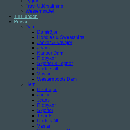
Tyglar
Trav- Utförsäljning
Westernsadel
Till Hunden
Person
Dam
Damtröjor
Hoodies & Sweatshirts
Jackor & Kavajer
Jeans
Kängor Dam
Ridbyxor
Skjortor & Toppar
Underställ
Västar
Westernboots Dam
Herr
Herrtröjor
Jackor
Jeans
Ridbyxor
Skjortor
T-shirts
Underställ
Västar