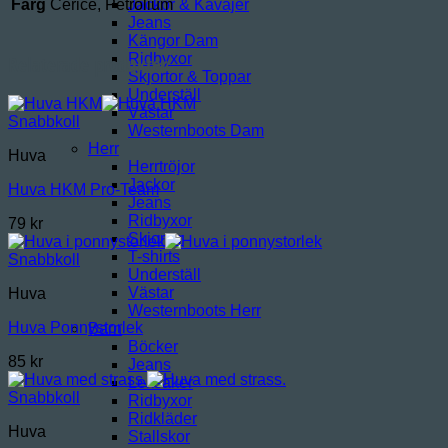
Färg
Cerice, Petrolium
Jackor & Kavajer
Jeans
Kängor Dam
Ridbyxor
Relaterade produkter
Skjortor & Toppar
Underställ
Västar
Snabbkoll
Westernboots Dam
Herr
Huva
Herrtröjor
Jackor
Huva HKM Pro-Team
Jeans
Ridbyxor
79
kr
Skjortor
T-shirts
Snabbkoll
Underställ
Västar
Huva
Westernboots Herr
Huva Ponnystorlek
Barn
Böcker
85
kr
Jeans
Leksaker
Snabbkoll
Ridbyxor
Ridkläder
Huva
Stallskor