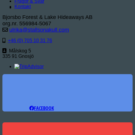
Frågor & Svar
Kontakt
Bjorsbo Forest & Lake Hideaways AB
org.nr. 556984-5067
ulrika@stallsonakull.com
+46 (0) 705 10 31 76
Målskog 5
335 91 Gnosjö
FACEBOOK