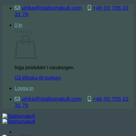
Skip
ulrika@stallsonakull.com
+46 (0) 705 10
to
31 76
content
0
kr
Varukorg
Inga produkter i varukorgen.
Gå tillbaka till butiken
Logga in
ulrika@stallsonakull.com
+46 (0) 705 10
31 76