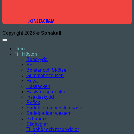
INSTAGRAM
Copyright 2026 ©
Sonakull
Hem
Till Hästen
Benskydd
Bett
Borstar och Skötsel
Grimmor och Rep
Huva
Hästtäcken
Hästvårdsprodukter
Insektsskydd
Reflex
Sadelgjordar westernsadel
Sadelpaddar western
Schabrak
Stigbyglar
Tillbehör och reservdelar