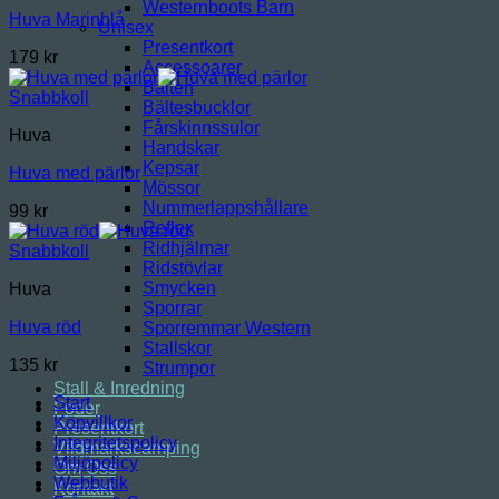
Westernboots Barn
Huva Marinblå
Unisex
Presentkort
179
kr
Accessoarer
Bälten
Snabbkoll
Bältesbucklor
Fårskinnssulor
Huva
Handskar
Kepsar
Huva med pärlor
Mössor
Nummerlappshållare
99
kr
Reflex
Ridhjälmar
Snabbkoll
Ridstövlar
Smycken
Huva
Sporrar
Huva röd
Sporremmar Western
Stallskor
135
kr
Strumpor
Stall & Inredning
Start
Foder
Köpvillkor
Presentkort
Integritetspolicy
Vildmarkscamping
Miljöpolicy
Om Oss
Webbutik
Kontakt