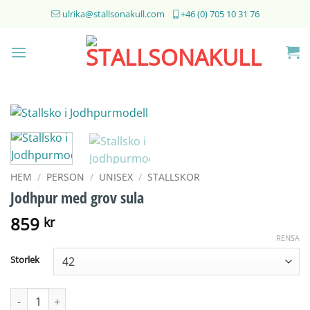
Skip
ulrika@stallsonakull.com
+46 (0) 705 10 31 76
to
content
HEM
/
PERSON
/
UNISEX
/
STALLSKOR
Jodhpur med grov sula
859
kr
RENSA
Storlek
Jodhpur med grov sula mängd