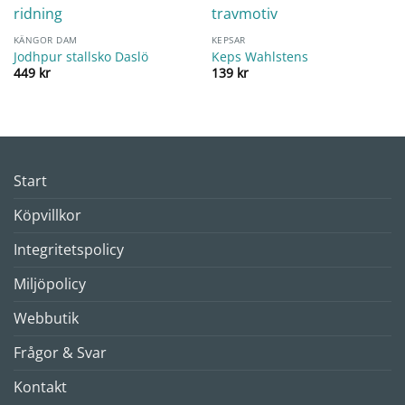
KÄNGOR DAM
KEPSAR
Jodhpur stallsko Daslö
Keps Wahlstens
449
kr
139
kr
Start
Köpvillkor
Integritetspolicy
Miljöpolicy
Webbutik
Frågor & Svar
Kontakt