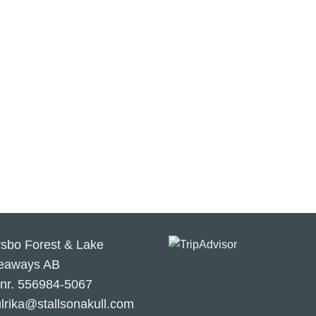
rsbo Forest & Lake
eaways AB
.nr. 556984-5067
ulrika@stallsonakull.com