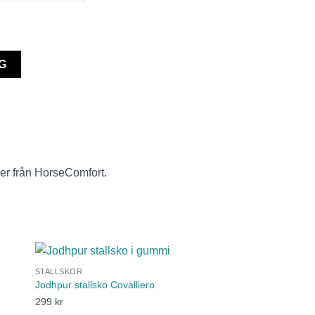
G
mer från HorseComfort.
STALLSKOR
Jodhpur stallsko Covalliero
299
kr