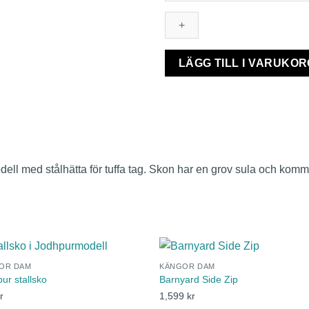
stålhätta
mängd
LÄGG TILL I VARUKOR
odell med stålhätta för tuffa tag. Skon har en grov sula och kom
OR DAM
KÄNGOR DAM
ur stallsko
Barnyard Side Zip
r
1,599
kr