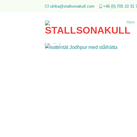
Skip
ulrika@stallsonakull.com
+46 (0) 705 10 31 
to
content
Hem