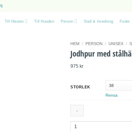
76
Till Hästen
Till Hunden
Person
Stall & Inredning
Foder
HEM
/
PERSON
/
UNISEX
/
Jodhpur med stålhä
975
kr
STORLEK
Rensa
Jodhpur
med