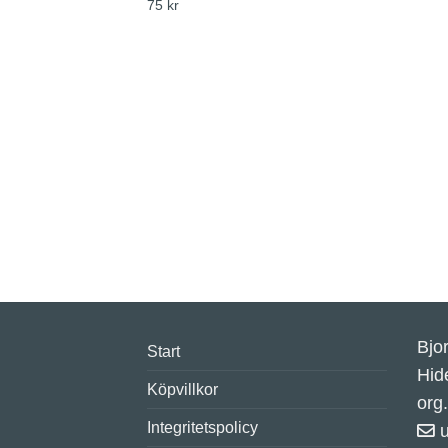
75
kr
Bjo
Start
Hid
Köpvillkor
org
Integritetspolicy