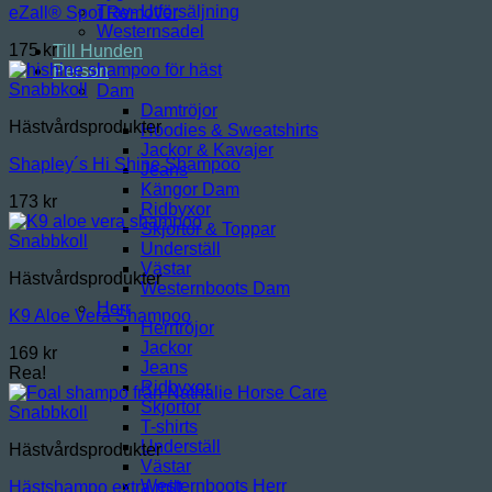
Trav- Utförsäljning
eZall® Spot Remover
Westernsadel
175
kr
Till Hunden
Person
Snabbkoll
Dam
Damtröjor
Hästvårdsprodukter
Hoodies & Sweatshirts
Jackor & Kavajer
Shapley´s Hi Shine Shampoo
Jeans
Kängor Dam
173
kr
Ridbyxor
Skjortor & Toppar
Snabbkoll
Underställ
Västar
Hästvårdsprodukter
Westernboots Dam
Herr
K9 Aloe Vera Shampoo
Herrtröjor
Jackor
169
kr
Jeans
Rea!
Ridbyxor
Skjortor
Snabbkoll
T-shirts
Underställ
Hästvårdsprodukter
Västar
Westernboots Herr
Hästshampo extra milt