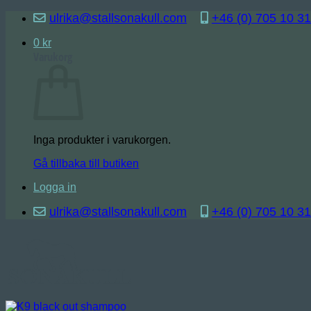
Skip
ulrika@stallsonakull.com
+46 (0) 705 10 31
to
content
0
kr
Varukorg
Inga produkter i varukorgen.
Gå tillbaka till butiken
Logga in
ulrika@stallsonakull.com
+46 (0) 705 10 31