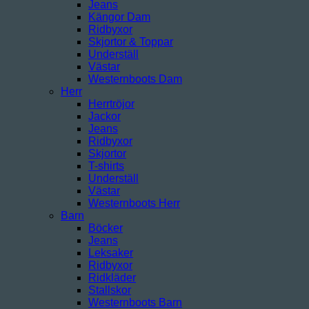
Jeans
Kängor Dam
Ridbyxor
Skjortor & Toppar
Underställ
Västar
Westernboots Dam
Herr
Herrtröjor
Jackor
Jeans
Ridbyxor
Skjortor
T-shirts
Underställ
Västar
Westernboots Herr
Barn
Böcker
Jeans
Leksaker
Ridbyxor
Ridkläder
Stallskor
Westernboots Barn