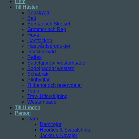
Hem
Till Hästen
Benskydd
Bett
Borstar och Skötsel
Grimmor och Rep
Huva
Hästtäcken
Hästvårdsprodukter
Insektsskydd
Reflex
Sadelgjordar westernsadel
Sadelpaddar western
Schabrak
Stigbyglar
Tillbehör och reservdelar
Tyglar
Trav- Utförsäljning
Westernsadel
Till Hunden
Person
Dam
Damtröjor
Hoodies & Sweatshirts
Jackor & Kavajer