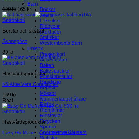
Barn
Det
Det
199
kr
165
kr
Böcker
ursprungliga
nuvarande
Jeans
priset
priset
Snabbkoll
Leksaker
var:
är:
Ridbyxor
Borstar och skötsel
199 kr.
165 kr.
Ridkläder
Stallskor
Svanspåse
Westernboots Barn
Unisex
89
kr
Presentkort
Accessoarer
Snabbkoll
Bälten
Bältesbucklor
Hästvårdsprodukter
Fårskinnssulor
Handskar
K9 Aloe Vera Conditioner
Kepsar
Mössor
169
kr
Nummerlappshållare
Rea!
Reflex
Ridhjälmar
Snabbkoll
Ridstövlar
Smycken
Hästvårdsprodukter
Sporrar
Sporremmar Western
Easy Go Mane ’n’ Tail Gel 500 ml
Stallskor