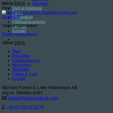
Det
Det
669
kr
529
kr
Strumpor
ursprungliga
nuvarande
Rea!
Stall & Inredning
priset
priset
Foder
var:
är:
Snabbkoll
Presentkort
669 kr.
529 kr.
Vildmarkscamping
Hästvårdsprodukter
Om Oss
Kontakt
Digby hästshampoo
Det
Det
199
kr
165
kr
ursprungliga
nuvarande
Start
priset
priset
Köpvillkor
var:
är:
Integritetspolicy
199 kr.
165 kr.
Miljöpolicy
Webbutik
Frågor & Svar
Kontakt
Bjorsbo Forest & Lake Hideaways AB
org.nr. 556984-5067
ulrika@stallsonakull.com
+46 (0) 705 10 31 76