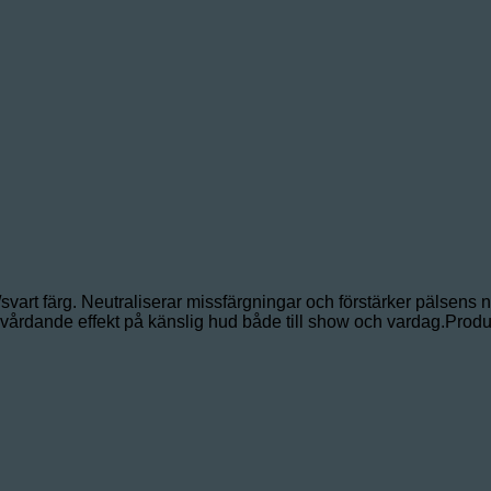
vart färg. Neutraliserar missfärgningar och förstärker pälsens n
vårdande effekt på känslig hud både till show och vardag.Produkt