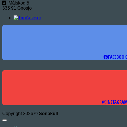
Målskog 5
335 91 Gnosjö
FACEBOOK
INSTAGRA
Copyright 2026 ©
Sonakull