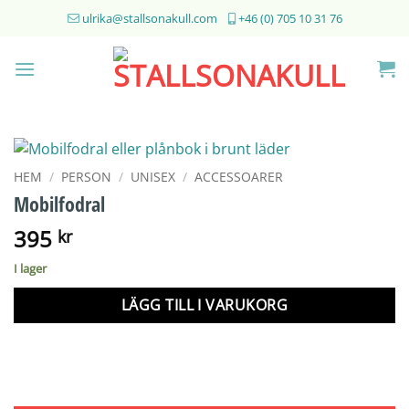
Skip
ulrika@stallsonakull.com
+46 (0) 705 10 31 76
to
content
HEM
/
PERSON
/
UNISEX
/
ACCESSOARER
Mobilfodral
395
kr
I lager
LÄGG TILL I VARUKORG