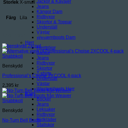
Jackor & Kavajer
Storlek
X-small
Jeans
Kängor Dam
Ridbyxor
Färg
Lila
Skjortor & Toppar
Underställ
Västar
Relaterade produkter
Westernboots Dam
Herr
Herrtröjor
Jackor
Snabbkoll
Jeans
Ridbyxor
Benskydd
Skjortor
T-shirts
Professional’s Choise 2XCOOL 4-pack
Underställ
Västar
2,395
kr
Westernboots Herr
Barn
Böcker
Snabbkoll
Jeans
Leksaker
Benskydd
Ridbyxor
Ridkläder
No-Turn Bell Boots
Stallskor