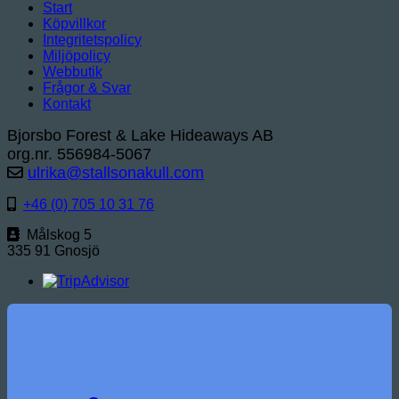
Start
Köpvillkor
Integritetspolicy
Miljöpolicy
Webbutik
Frågor & Svar
Kontakt
Bjorsbo Forest & Lake Hideaways AB
org.nr. 556984-5067
ulrika@stallsonakull.com
+46 (0) 705 10 31 76
Målskog 5
335 91 Gnosjö