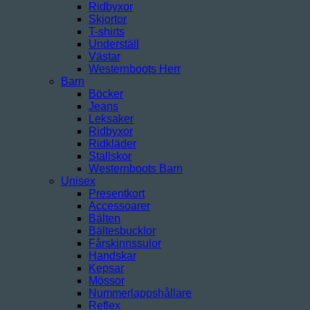
Ridbyxor
Skjortor
T-shirts
Underställ
Västar
Westernboots Herr
Barn
Böcker
Jeans
Leksaker
Ridbyxor
Ridkläder
Stallskor
Westernboots Barn
Unisex
Presentkort
Accessoarer
Bälten
Bältesbucklor
Fårskinnssulor
Handskar
Kepsar
Mössor
Nummerlappshållare
Reflex