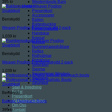
Westernboots Barn
395
kr
Unisex
Presentkort
Snabbkoll
Accessoarer
Benskydd
Bälten
Bältesbucklor
Weaver Prodigy Bakbensskydd 2-pack
Fårskinnssulor
Handskar
1,039
kr
Kepsar
Mössor
Snabbkoll
Nummerlappshållare
Reflex
Benskydd
Ridhjälmar
Ridstövlar
Weaver Prodigy Frambensskydd 2-pack
Smycken
Sporrar
1,039
kr
Sporremmar Western
Stallskor
Strumpor
Snabbkoll
Stall & Inredning
Foder
Benskydd
Presentkort
Vildmarkscamping
Ballistic Overreach Boots
Om Oss
Kontakt
395
kr