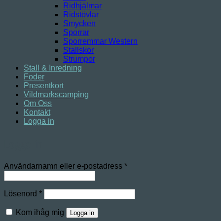
Ridhjälmar
Ridstövlar
Smycken
Sporrar
Sporremmar Western
Stallskor
Strumpor
Stall & Inredning
Foder
Presentkort
Vildmarkscamping
Om Oss
Kontakt
Logga in
Logga in
Obligatoriskt
Användarnamn eller e-postadress
*
Obligatoriskt
Lösenord
*
Kom ihåg mig
Logga in