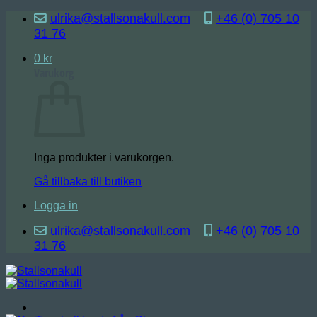
Skip
ulrika@stallsonakull.com
+46 (0) 705 10
to
31 76
content
0
kr
Varukorg
Inga produkter i varukorgen.
Gå tillbaka till butiken
Logga in
ulrika@stallsonakull.com
+46 (0) 705 10
31 76