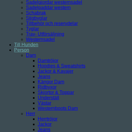
Sadelgjordar westernsadel
Sadelpaddar western
Schabrak
Stigbyglar
Tillbehör och reservdelar
Tyglar
Trav- Utförsäljning
Westernsadel
Till Hunden
Person
Dam
Damtröjor
Hoodies & Sweatshirts
Jackor & Kavajer
Jeans
Kängor Dam
Ridbyxor
Skjortor & Toppar
Underställ
Västar
Westernboots Dam
Herr
Herrtröjor
Jackor
Jeans