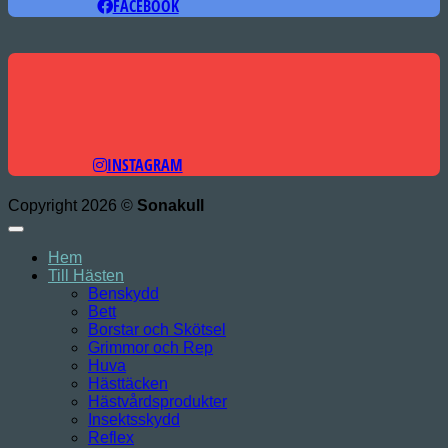
FACEBOOK
INSTAGRAM
Copyright 2026 ©
Sonakull
Hem
Till Hästen
Benskydd
Bett
Borstar och Skötsel
Grimmor och Rep
Huva
Hästtäcken
Hästvårdsprodukter
Insektsskydd
Reflex