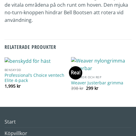
de vitala områdena på och runt om hoven. Den mjuka
no-turn-knoppen hindrar Bell Bootsen att rotera vid
användning.
RELATERADE PRODUKTER
BENSKYDD
Rea!
Professional’s Choice ventech
GRIMMOR OCH REP
Elite 4-pack
Weaver Justerbar grimma
1,995
kr
Det
Det
398
kr
299
kr
ursprungliga
nuvarande
priset
priset
var:
är:
398 kr.
299 kr.
Start
Köpvillkor