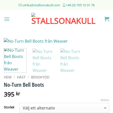
Skip
ulrika@stallsonakull.com
+46 (0) 705 10 31 76
to
content
HEM
/
HÄST
/
BENSKYDD
No-Turn Bell Boots
395
kr
RENSA
Storlek