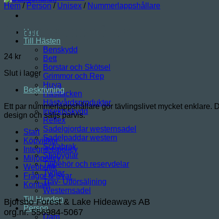
Hem
/
Person
/
Unisex
/
Nummerlappshållare
Nummerlappshållare
Hem
Till Hästen
Benskydd
24
kr
Bett
Borstar och Skötsel
Slut i lager
Grimmor och Rep
Huva
Beskrivning
Hästtäcken
Hästvårdsprodukter
Ett par nummerlappshållare gör tävlingslivet mycket enklare. 
Insektsskydd
design och säljs parvis.
Reflex
Sadelgjordar westernsadel
Start
Sadelpaddar western
Köpvillkor
Schabrak
Integritetspolicy
Stigbyglar
Miljöpolicy
Tillbehör och reservdelar
Webbutik
Tyglar
Frågor & Svar
Trav- Utförsäljning
Kontakt
Westernsadel
Till Hunden
Bjorsbo Forest & Lake Hideaways AB
Person
org.nr. 556984-5067
Dam