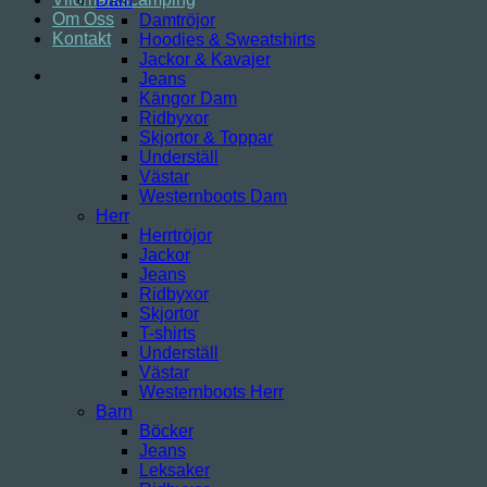
Dam
Om Oss
Damtröjor
Kontakt
Hoodies & Sweatshirts
Jackor & Kavajer
Jeans
Kängor Dam
Ridbyxor
Skjortor & Toppar
Underställ
Västar
Westernboots Dam
Herr
Herrtröjor
Jackor
Jeans
Ridbyxor
Skjortor
T-shirts
Underställ
Västar
Westernboots Herr
Barn
Böcker
Jeans
Leksaker