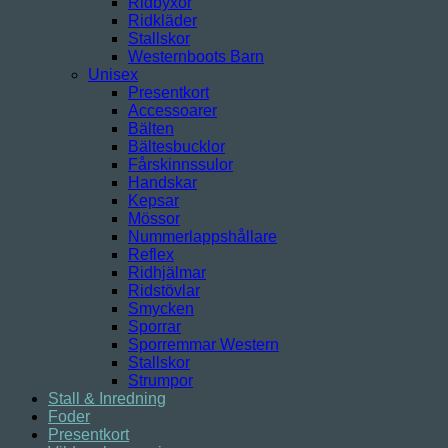
Ridbyxor
Ridkläder
Stallskor
Westernboots Barn
Unisex
Presentkort
Accessoarer
Bälten
Bältesbucklor
Fårskinnssulor
Handskar
Kepsar
Mössor
Nummerlappshållare
Reflex
Ridhjälmar
Ridstövlar
Smycken
Sporrar
Sporremmar Western
Stallskor
Strumpor
Stall & Inredning
Foder
Presentkort