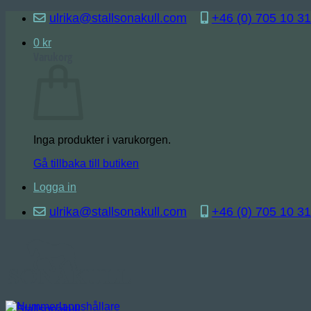
Skip
ulrika@stallsonakull.com
+46 (0) 705 10 31
to
content
0
kr
Varukorg
Inga produkter i varukorgen.
Gå tillbaka till butiken
Logga in
ulrika@stallsonakull.com
+46 (0) 705 10 31