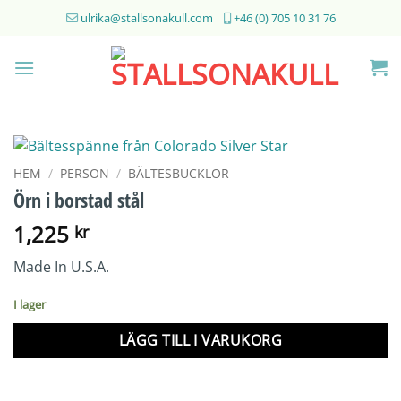
Skip
ulrika@stallsonakull.com
+46 (0) 705 10 31 76
to
content
HEM
/
PERSON
/
BÄLTESBUCKLOR
Örn i borstad stål
1,225
kr
Made In U.S.A.
I lager
LÄGG TILL I VARUKORG