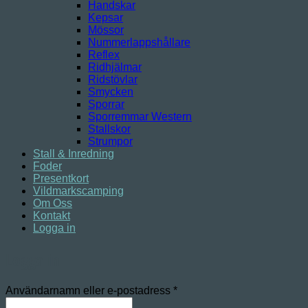
Handskar
Kepsar
Mössor
Nummerlappshållare
Reflex
Ridhjälmar
Ridstövlar
Smycken
Sporrar
Sporremmar Western
Stallskor
Strumpor
Stall & Inredning
Foder
Presentkort
Vildmarkscamping
Om Oss
Kontakt
Logga in
Logga in
Obligatoriskt
Användarnamn eller e-postadress
*