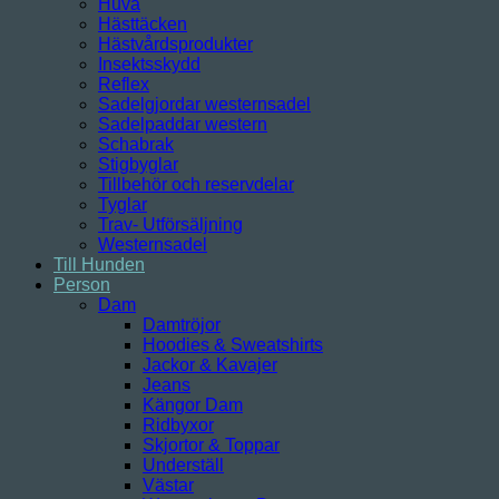
Huva
Hästtäcken
Hästvårdsprodukter
Insektsskydd
Reflex
Sadelgjordar westernsadel
Sadelpaddar western
Schabrak
Stigbyglar
Tillbehör och reservdelar
Tyglar
Trav- Utförsäljning
Westernsadel
Till Hunden
Person
Dam
Damtröjor
Hoodies & Sweatshirts
Jackor & Kavajer
Jeans
Kängor Dam
Ridbyxor
Skjortor & Toppar
Underställ
Västar