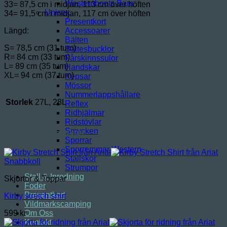
Westernboots Barn
33= 87,5 cm i midjan, 113 cm över höften
Unisex
34= 91,5 cm i midjan, 117 cm över höften
Presentkort
Längd:
Accessoarer
Bälten
S= 78,5 cm (31 tum)
Bältesbucklor
R= 84 cm (33 tum)
Fårskinnssulor
L= 89 cm (35 tum)
Handskar
XL= 94 cm (37 tum)
Kepsar
Mössor
Nummerlappshållare
Storlek
27L, 28L
Reflex
Ridhjälmar
Ridstövlar
Relaterade produkter
Smycken
Sporrar
Sporremmar Western
Stallskor
Snabbkoll
Strumpor
Stall & Inredning
Skjortor & Toppar
Foder
Presentkort
Kirby stretch shirt
Vildmarkscamping
Om Oss
599
kr
Kontakt