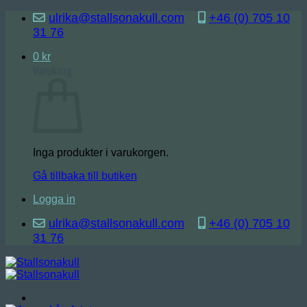
Skip
ulrika@stallsonakull.com
+46 (0) 705 10
to
31 76
content
0
kr
Varukorg
Inga produkter i varukorgen.
Gå tillbaka till butiken
Logga in
ulrika@stallsonakull.com
+46 (0) 705 10
31 76