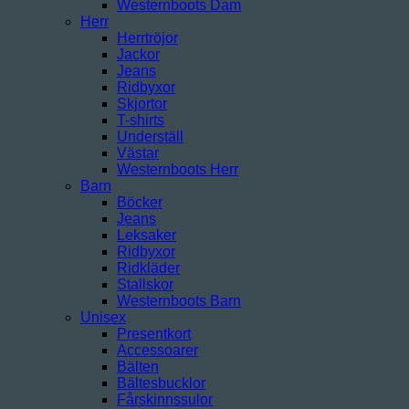
Westernboots Dam
Herr
Herrtröjor
Jackor
Jeans
Ridbyxor
Skjortor
T-shirts
Underställ
Västar
Westernboots Herr
Barn
Böcker
Jeans
Leksaker
Ridbyxor
Ridkläder
Stallskor
Westernboots Barn
Unisex
Presentkort
Accessoarer
Bälten
Bältesbucklor
Fårskinnssulor