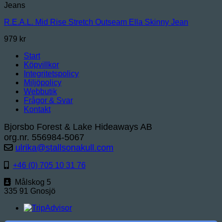
Jeans
R.E.A.L. Mid Rise Stretch Outseam Ella Skinny Jean
979
kr
Start
Köpvillkor
Integritetspolicy
Miljöpolicy
Webbutik
Frågor & Svar
Kontakt
Bjorsbo Forest & Lake Hideaways AB
org.nr. 556984-5067
ulrika@stallsonakull.com
+46 (0) 705 10 31 76
Målskog 5
335 91 Gnosjö