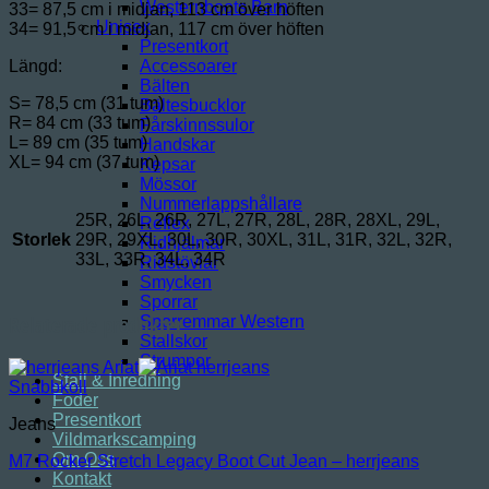
Westernboots Barn
33= 87,5 cm i midjan, 113 cm över höften
Unisex
34= 91,5 cm i midjan, 117 cm över höften
Presentkort
Längd:
Accessoarer
Bälten
S= 78,5 cm (31 tum)
Bältesbucklor
R= 84 cm (33 tum)
Fårskinnssulor
L= 89 cm (35 tum)
Handskar
XL= 94 cm (37 tum)
Kepsar
Mössor
Nummerlappshållare
25R, 26L, 26R, 27L, 27R, 28L, 28R, 28XL, 29L,
Reflex
Storlek
29R, 29XL, 30L, 30R, 30XL, 31L, 31R, 32L, 32R,
Ridhjälmar
33L, 33R, 34L, 34R
Ridstövlar
Smycken
Sporrar
Relaterade produkter
Sporremmar Western
Stallskor
Strumpor
Stall & Inredning
Snabbkoll
Foder
Presentkort
Jeans
Vildmarkscamping
Om Oss
M7 Rocker Stretch Legacy Boot Cut Jean – herrjeans
Kontakt