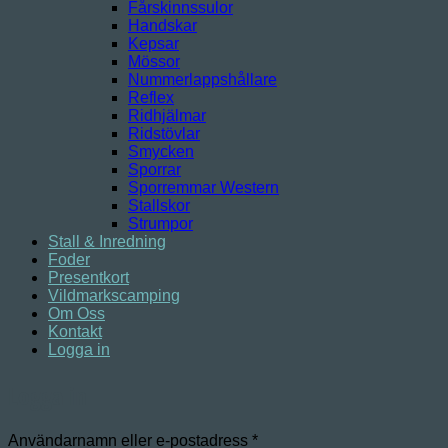
Fårskinnssulor
Handskar
Kepsar
Mössor
Nummerlappshållare
Reflex
Ridhjälmar
Ridstövlar
Smycken
Sporrar
Sporremmar Western
Stallskor
Strumpor
Stall & Inredning
Foder
Presentkort
Vildmarkscamping
Om Oss
Kontakt
Logga in
Logga in
Obligatoriskt
Användarnamn eller e-postadress
*