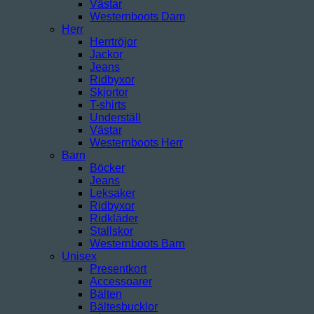
Västar
Westernboots Dam
Herr
Herrtröjor
Jackor
Jeans
Ridbyxor
Skjortor
T-shirts
Underställ
Västar
Westernboots Herr
Barn
Böcker
Jeans
Leksaker
Ridbyxor
Ridkläder
Stallskor
Westernboots Barn
Unisex
Presentkort
Accessoarer
Bälten
Bältesbucklor