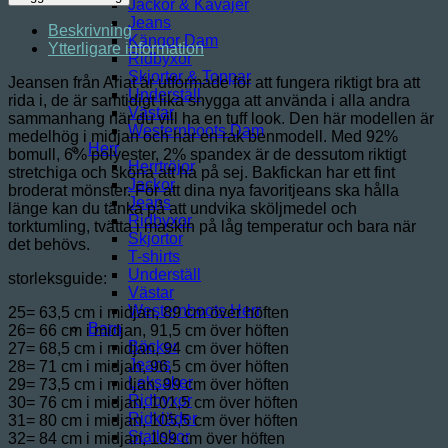
Jackor & Kavajer
Rise
Jeans
Stretch
Beskrivning
Kängor Dam
Icon
Ytterligare information
Ridbyxor
Stackable
Skjortor & Toppar
Straight
Jeansen från Ariat är utformade för att fungera riktigt bra att
Underställ
Leg
rida i, de är samtidigt lika snygga att använda i alla andra
Västar
mängd
sammanhang när du vill ha en tuff look. Den här modellen är
Westernboots Dam
medelhög i midjan och har en rak benmodell. Med 92%
Herr
bomull, 6% polyester, 2% spandex är de dessutom riktigt
Herrtröjor
stretchiga och sköna att ha på sej. Bakfickan har ett fint
Jackor
broderat mönster. För att dina nya favoritjeans ska hålla
Jeans
länge kan du tänka på att undvika sköljmedel och
Ridbyxor
torktumling, tvätta i maskin på låg temperatur och bara när
Skjortor
det behövs.
T-shirts
Underställ
storleksguide:
Västar
Westernboots Herr
25= 63,5 cm i midjan, 89 cm över höften
Barn
26= 66 cm i midjan, 91,5 cm över höften
Böcker
27= 68,5 cm i midjan, 94 cm över höften
Jeans
28= 71 cm i midjan, 96,5 cm över höften
Leksaker
29= 73,5 cm i midjan, 99 cm över höften
Ridbyxor
30= 76 cm i midjan, 101,5 cm över höften
Ridkläder
31= 80 cm i midjan, 105,5 cm över höften
Stallskor
32= 84 cm i midjan, 109 cm över höften