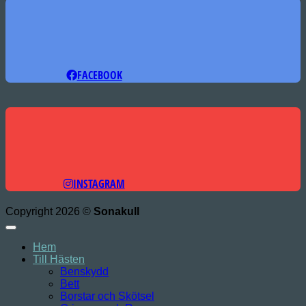
FACEBOOK
INSTAGRAM
Copyright 2026 ©
Sonakull
Hem
Till Hästen
Benskydd
Bett
Borstar och Skötsel