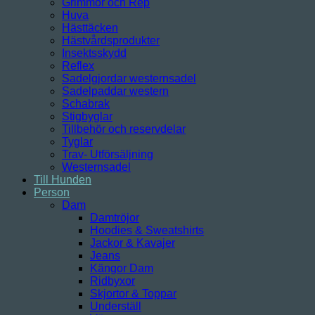
Grimmor och Rep
Huva
Hästtäcken
Hästvårdsprodukter
Insektsskydd
Reflex
Sadelgjordar westernsadel
Sadelpaddar western
Schabrak
Stigbyglar
Tillbehör och reservdelar
Tyglar
Trav- Utförsäljning
Westernsadel
Till Hunden
Person
Dam
Damtröjor
Hoodies & Sweatshirts
Jackor & Kavajer
Jeans
Kängor Dam
Ridbyxor
Skjortor & Toppar
Underställ