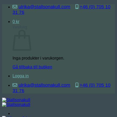
Skip
ulrika@stallsonakull.com
+46 (0) 705 10
to
31 76
content
0
kr
Varukorg
Inga produkter i varukorgen.
Gå tillbaka till butiken
Logga in
ulrika@stallsonakull.com
+46 (0) 705 10
31 76