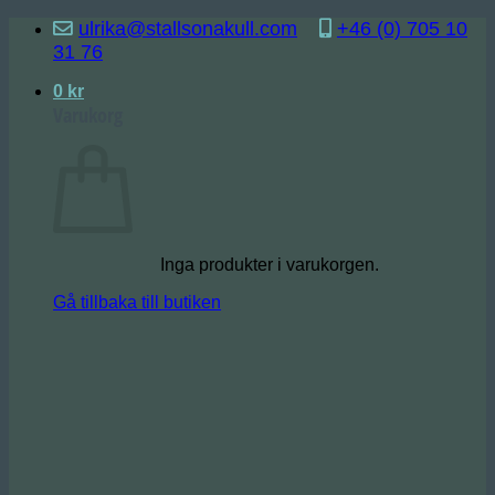
Skip
ulrika@stallsonakull.com
+46 (0) 705 10
to
31 76
content
0
kr
Varukorg
Inga produkter i varukorgen.
Gå tillbaka till butiken