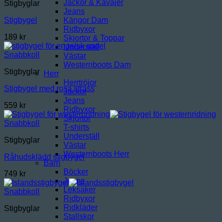
Jackor & Kavajer
Stigbyglar
Jeans
Kängor Dam
Stigbygel
Ridbyxor
189
kr
Skjortor & Toppar
Underställ
Snabbkoll
Västar
Westernboots Dam
Stigbyglar
Herr
Herrtröjor
Stigbygel med rosa strass
Jackor
Jeans
559
kr
Ridbyxor
Skjortor
Snabbkoll
T-shirts
Underställ
Stigbyglar
Västar
Westernboots Herr
Råhudsklädd stigbygel
Barn
Böcker
749
kr
Jeans
Leksaker
Snabbkoll
Ridbyxor
Ridkläder
Stigbyglar
Stallskor