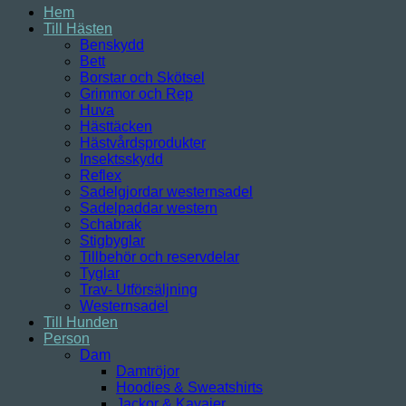
Hem
Till Hästen
Benskydd
Bett
Borstar och Skötsel
Grimmor och Rep
Huva
Hästtäcken
Hästvårdsprodukter
Insektsskydd
Reflex
Sadelgjordar westernsadel
Sadelpaddar western
Schabrak
Stigbyglar
Tillbehör och reservdelar
Tyglar
Trav- Utförsäljning
Westernsadel
Till Hunden
Person
Dam
Damtröjor
Hoodies & Sweatshirts
Jackor & Kavajer