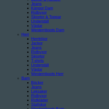
Jeans
Kängor Dam
Ridbyxor
Skjortor & Toppar
Underställ
Västar
Westernboots Dam
Herr
Herrtröjor
Jackor
Jeans
Ridbyxor
Skjortor
T-shirts
Underställ
Västar
Westernboots Herr
Barn
Böcker
Jeans
Leksaker
Ridbyxor
Ridkläder
Stallskor
Westernboots Barn