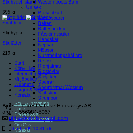
Westernboots Barn
Stigbygel Island
Unisex
395
kr
Presentkort
Accessoarer
Snabbkoll
Bälten
Bältesbucklor
Stigbyglar
Fårskinnssulor
Handskar
Stigläder
Kepsar
Mössor
219
kr
Nummerlappshållare
Reflex
Start
Ridhjälmar
Köpvillkor
Ridstövlar
Integritetspolicy
Smycken
Miljöpolicy
Sporrar
Webbutik
Sporremmar Western
Frågor & Svar
Stallskor
Kontakt
Strumpor
Stall & Inredning
Bjorsbo Forest & Lake Hideaways AB
Foder
org.nr. 556984-5067
Presentkort
ulrika@stallsonakull.com
Vildmarkscamping
Om Oss
+46 (0) 705 10 31 76
Kontakt