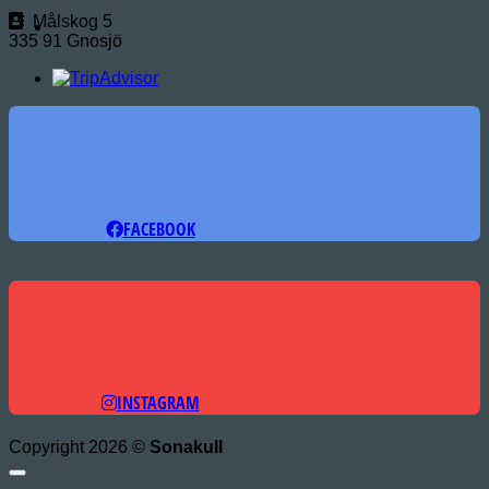
Målskog 5
335 91 Gnosjö
FACEBOOK
INSTAGRAM
Copyright 2026 ©
Sonakull