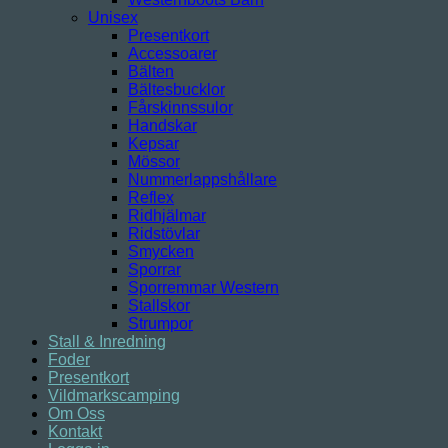
Unisex
Presentkort
Accessoarer
Bälten
Bältesbucklor
Fårskinnssulor
Handskar
Kepsar
Mössor
Nummerlappshållare
Reflex
Ridhjälmar
Ridstövlar
Smycken
Sporrar
Sporremmar Western
Stallskor
Strumpor
Stall & Inredning
Foder
Presentkort
Vildmarkscamping
Om Oss
Kontakt