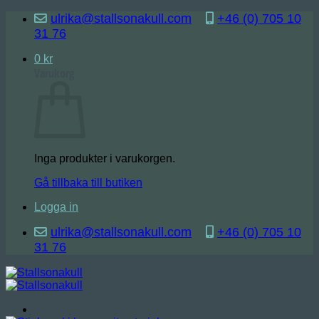
Skip
ulrika@stallsonakull.com
+46 (0) 705 10
to
31 76
content
0
kr
Varukorg
Inga produkter i varukorgen.
Gå tillbaka till butiken
Logga in
ulrika@stallsonakull.com
+46 (0) 705 10
31 76