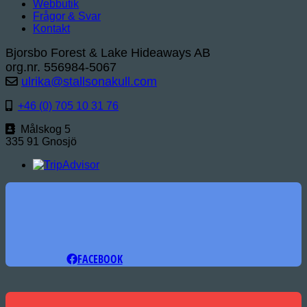
Webbutik
Frågor & Svar
Kontakt
Bjorsbo Forest & Lake Hideaways AB
org.nr. 556984-5067
ulrika@stallsonakull.com
+46 (0) 705 10 31 76
Målskog 5
335 91 Gnosjö
FACEBOOK