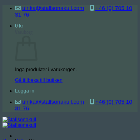
Skip
ulrika@stallsonakull.com
+46 (0) 705 10
to
31 76
content
0
kr
Varukorg
Inga produkter i varukorgen.
Gå tillbaka till butiken
Logga in
ulrika@stallsonakull.com
+46 (0) 705 10
31 76