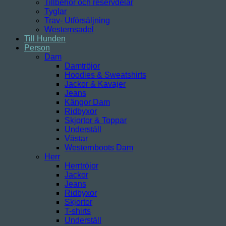
Tillbehör och reservdelar
Tyglar
Trav- Utförsäljning
Westernsadel
Till Hunden
Person
Dam
Damtröjor
Hoodies & Sweatshirts
Jackor & Kavajer
Jeans
Kängor Dam
Ridbyxor
Skjortor & Toppar
Underställ
Västar
Westernboots Dam
Herr
Herrtröjor
Jackor
Jeans
Ridbyxor
Skjortor
T-shirts
Underställ