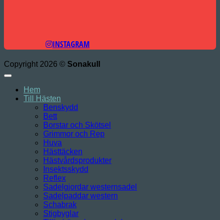
INSTAGRAM
Copyright 2026 ©
Sonakull
Hem
Till Hästen
Benskydd
Bett
Borstar och Skötsel
Grimmor och Rep
Huva
Hästtäcken
Hästvårdsprodukter
Insektsskydd
Reflex
Sadelgjordar westernsadel
Sadelpaddar western
Schabrak
Stigbyglar