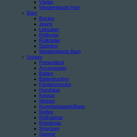
Västar
Westernboots Herr
Barn
Böcker
Jeans
Leksaker
Ridbyxor
Ridkläder
Stallskor
Westernboots Barn
Unisex
Presentkort
Accessoarer
Bälten
Bältesbucklor
Fårskinnssulor
Handskar
Kepsar
Mössor
Nummerlappshållare
Reflex
Ridhjälmar
Ridstövlar
Smycken
Sporrar