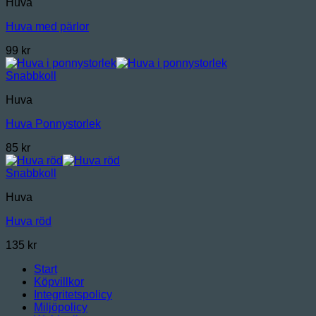
Huva
Huva med pärlor
99
kr
Snabbkoll
Huva
Huva Ponnystorlek
85
kr
Snabbkoll
Huva
Huva röd
135
kr
Start
Köpvillkor
Integritetspolicy
Miljöpolicy