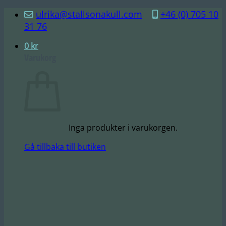
Skip
ulrika@stallsonakull.com
+46 (0) 705 10
to
31 76
content
0
kr
Varukorg
Inga produkter i varukorgen.
Gå tillbaka till butiken