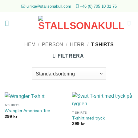
Skip
ulrika@stallsonakull.com
+46 (0) 705 10 31 76
to
content
HEM
/
PERSON
/
HERR
/
T-SHIRTS
FILTRERA
T-SHIRTS
Wrangler American Tee
T-SHIRTS
299
kr
T-shirt med tryck
299
kr