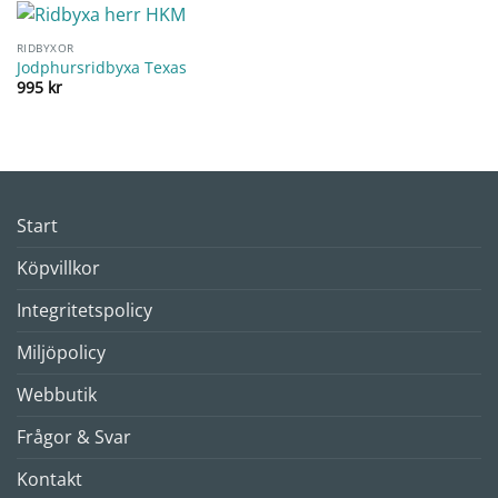
RIDBYXOR
Jodphursridbyxa Texas
995
kr
Start
Köpvillkor
Integritetspolicy
Miljöpolicy
Webbutik
Frågor & Svar
Kontakt