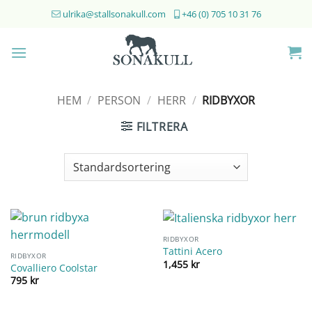
Skip
ulrika@stallsonakull.com
+46 (0) 705 10 31 76
to
content
HEM
/
PERSON
/
HERR
/
RIDBYXOR
FILTRERA
RIDBYXOR
Tattini Acero
RIDBYXOR
1,455
kr
Covalliero Coolstar
795
kr