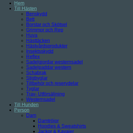
Hem
Till Hästen
Benskydd
Bett
Borstar och Skötsel
Grimmor och Rep
Huva
Hästtäcken
Hästvårdsprodukter
Insektsskydd
Reflex
Sadelgjordar westernsadel
Sadelpaddar western
Schabrak
Stigbyglar
Tillbehör och reservdelar
Tyglar
Trav- Utförsäljning
Westernsadel
Till Hunden
Person
Dam
Damtröjor
Hoodies & Sweatshirts
Jackor & Kavajer