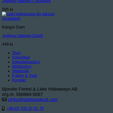
Jodhpur stallsko Covalliero
595
kr
Snabbkoll
Kängor Dam
Jodhpur stallsko Daslö
449
kr
Start
Köpvillkor
Integritetspolicy
Miljöpolicy
Webbutik
Frågor & Svar
Kontakt
Bjorsbo Forest & Lake Hideaways AB
org.nr. 556984-5067
ulrika@stallsonakull.com
+46 (0) 705 10 31 76