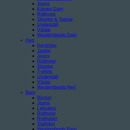
Jeans
Kängor Dam
Ridbyxor
Skjortor & Toppar
Underställ
Västar
Westernboots Dam
Herr
Herrtröjor
Jackor
Jeans
Ridbyxor
Skjortor
T-shirts
Underställ
Västar
Westernboots Herr
Barn
Böcker
Jeans
Leksaker
Ridbyxor
Ridkläder
Stallskor
Westernboots Barn