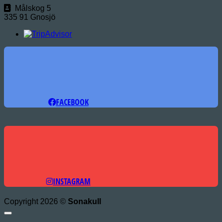
Målskog 5
335 91 Gnosjö
FACEBOOK
INSTAGRAM
Copyright 2026 ©
Sonakull