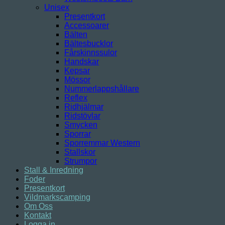
Unisex
Presentkort
Accessoarer
Bälten
Bältesbucklor
Fårskinnssulor
Handskar
Kepsar
Mössor
Nummerlappshållare
Reflex
Ridhjälmar
Ridstövlar
Smycken
Sporrar
Sporremmar Western
Stallskor
Strumpor
Stall & Inredning
Foder
Presentkort
Vildmarkscamping
Om Oss
Kontakt
Logga in