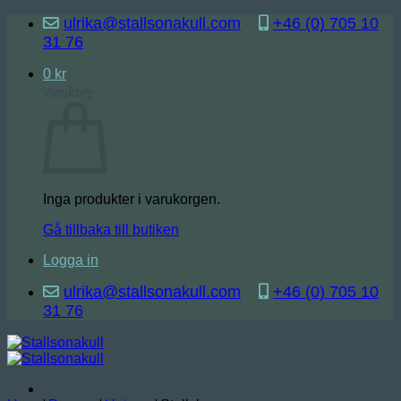
Skip
ulrika@stallsonakull.com
+46 (0) 705 10
to
31 76
content
0
kr
Varukorg
Inga produkter i varukorgen.
Gå tillbaka till butiken
Logga in
ulrika@stallsonakull.com
+46 (0) 705 10
31 76