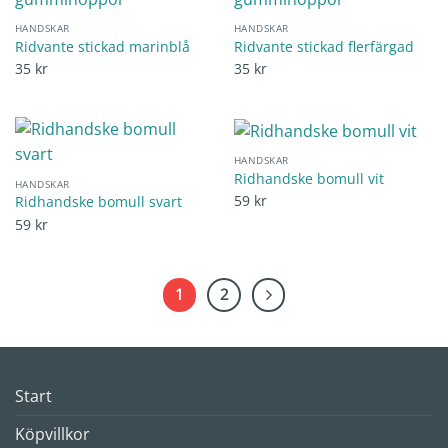
HANDSKAR
HANDSKAR
Ridvante stickad marinblå
Ridvante stickad flerfärgad
35
kr
35
kr
HANDSKAR
Ridhandske bomull vit
HANDSKAR
59
kr
Ridhandske bomull svart
59
kr
1
2
Start
Köpvillkor