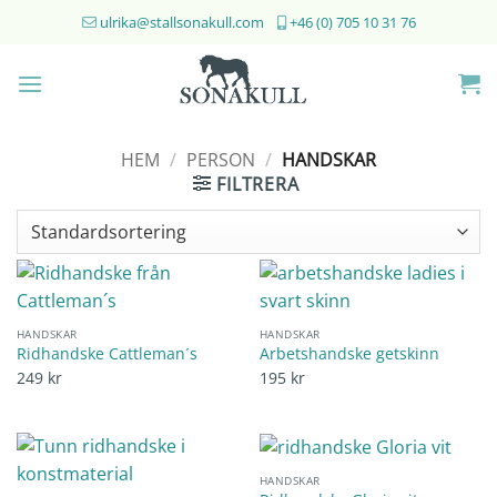
Skip
ulrika@stallsonakull.com
+46 (0) 705 10 31 76
to
content
HEM
/
PERSON
/
HANDSKAR
FILTRERA
HANDSKAR
HANDSKAR
Ridhandske Cattleman´s
Arbetshandske getskinn
249
kr
195
kr
HANDSKAR