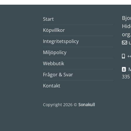
Bjo
Start
Hid
Köpvillkor
org
Integritetspolicy
Miljöpolicy
+
Webbutik
M
Frågor & Svar
335
Kontakt
Copyright 2026 ©
Sonakull