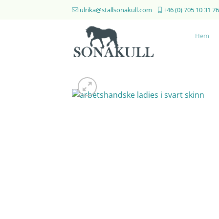
Skip
ulrika@stallsonakull.com
+46 (0) 705 10 31 76
to
content
Hem