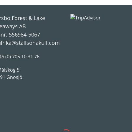
rsbo Forest & Lake
eaways AB
.nr. 556984-5067
ulrika@stallsonakull.com
46 (0) 705 10 31 76
ålskog 5
 91 Gnosjö