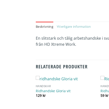
Beskrivning
Ytterligare information
En slitstark och tålig arbetshandske i s
från HD Xtreme Work.
RELATERADE PRODUKTER
HANDSKAR
HAND
ell
Ridhandske Gloria vit
Ridh
129
kr
59
kr