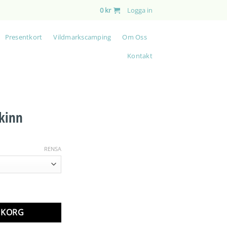
0
kr
Logga in
Presentkort
Vildmarkscamping
Om Oss
Kontakt
kinn
RENSA
d
RUKORG