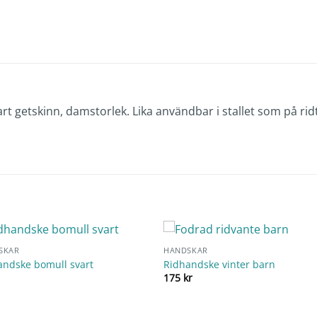
vart getskinn, damstorlek. Lika användbar i stallet som på r
SKAR
HANDSKAR
andske bomull svart
Ridhandske vinter barn
175
kr