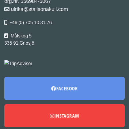
org.nr. 556984-5067
ulrika@stallsonakull.com
+46 (0) 705 10 31 76
Målskog 5
335 91 Gnosjö
FACEBOOK
INSTAGRAM