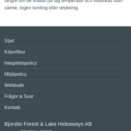
längre om de tvättas på låg temperatur och lufttorkas utan
värme, ingen tumling eller strykning.
Start
Köpvillkor
Integritetspolicy
Miljöpolicy
Webbutik
Frågor & Svar
Kontakt
Bjorsbo Forest & Lake Hideaways AB