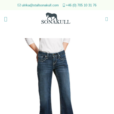
Skip
ulrika@stallsonakull.com
+46 (0) 705 10 31 76
to
content