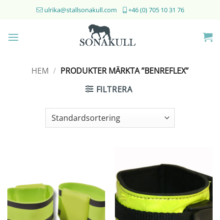
Skip
ulrika@stallsonakull.com
+46 (0) 705 10 31 76
to
content
HEM
/
PRODUKTER MÄRKTA ”BENREFLEX”
FILTRERA