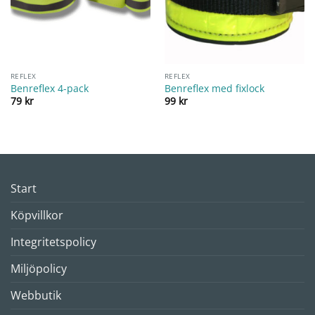
REFLEX
REFLEX
Benreflex 4-pack
Benreflex med fixlock
79
kr
99
kr
Start
Köpvillkor
Integritetspolicy
Miljöpolicy
Webbutik