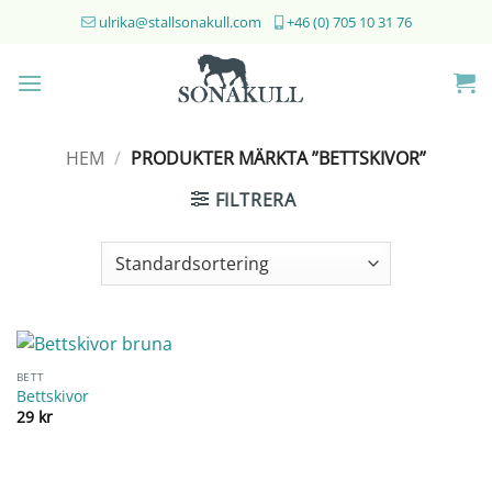
Skip
ulrika@stallsonakull.com
+46 (0) 705 10 31 76
to
content
HEM
/
PRODUKTER MÄRKTA ”BETTSKIVOR”
FILTRERA
BETT
Bettskivor
29
kr