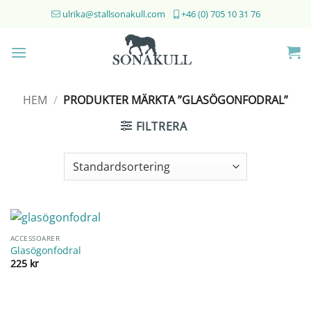
Skip
ulrika@stallsonakull.com
+46 (0) 705 10 31 76
to
content
HEM
/
PRODUKTER MÄRKTA ”GLASÖGONFODRAL”
FILTRERA
ACCESSOARER
Glasögonfodral
225
kr