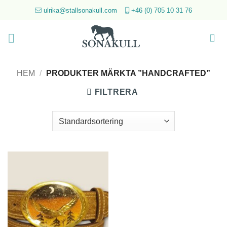
Skip
ulrika@stallsonakull.com
+46 (0) 705 10 31 76
to
content
HEM
/
PRODUKTER MÄRKTA ”HANDCRAFTED”
FILTRERA