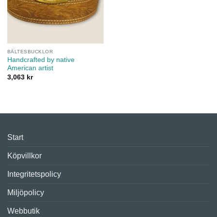
BÄLTESBUCKLOR
Handcrafted by native
American artist
3,063
kr
Start
Köpvillkor
Integritetspolicy
Miljöpolicy
Webbutik