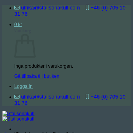
Skip
ulrika@stallsonakull.com
+46 (0) 705 10
to
31 76
content
0
kr
Varukorg
Inga produkter i varukorgen.
Gå tillbaka till butiken
Logga in
ulrika@stallsonakull.com
+46 (0) 705 10
31 76