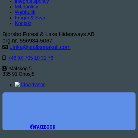
Integritetspolicy
Miljöpolicy
Webbutik
Frågor & Svar
Kontakt
Bjorsbo Forest & Lake Hideaways AB
org.nr. 556984-5067
ulrika@stallsonakull.com
+46 (0) 705 10 31 76
Målskog 5
335 91 Gnosjö
FACEBOOK