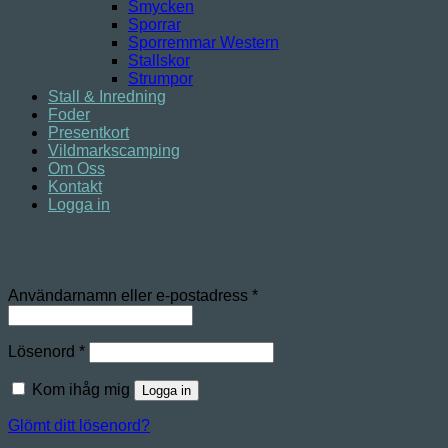
Smycken
Sporrar
Sporremmar Western
Stallskor
Strumpor
Stall & Inredning
Foder
Presentkort
Vildmarkscamping
Om Oss
Kontakt
Logga in
Logga in
Obligatoriskt
Användarnamn eller e-postadress
*
Obligatoriskt
Lösenord
*
Kom ihåg mig
Logga in
Glömt ditt lösenord?