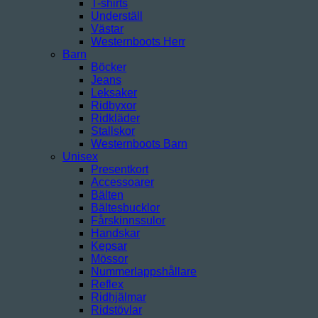
T-shirts
Underställ
Västar
Westernboots Herr
Barn
Böcker
Jeans
Leksaker
Ridbyxor
Ridkläder
Stallskor
Westernboots Barn
Unisex
Presentkort
Accessoarer
Bälten
Bältesbucklor
Fårskinnssulor
Handskar
Kepsar
Mössor
Nummerlappshållare
Reflex
Ridhjälmar
Ridstövlar