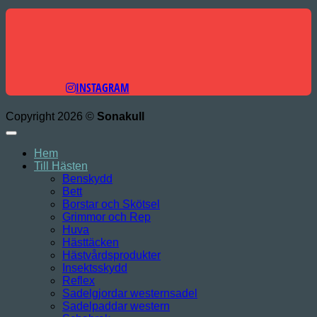
INSTAGRAM
Copyright 2026 ©
Sonakull
Hem
Till Hästen
Benskydd
Bett
Borstar och Skötsel
Grimmor och Rep
Huva
Hästtäcken
Hästvårdsprodukter
Insektsskydd
Reflex
Sadelgjordar westernsadel
Sadelpaddar western