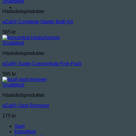
Snabbkoll
Hästvårdsprodukter
eZall® Complete Starter Bath Kit
565
kr
Snabbkoll
Hästvårdsprodukter
eZall® Super Concentrate Five Pack
595
kr
Snabbkoll
Hästvårdsprodukter
eZall® Spot Remover
175
kr
Start
Köpvillkor