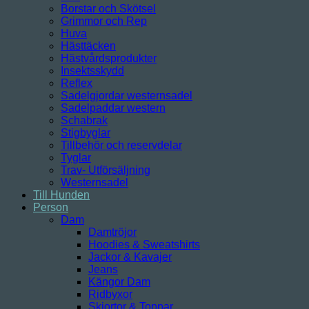
Borstar och Skötsel
Grimmor och Rep
Huva
Hästtäcken
Hästvårdsprodukter
Insektsskydd
Reflex
Sadelgjordar westernsadel
Sadelpaddar western
Schabrak
Stigbyglar
Tillbehör och reservdelar
Tyglar
Trav- Utförsäljning
Westernsadel
Till Hunden
Person
Dam
Damtröjor
Hoodies & Sweatshirts
Jackor & Kavajer
Jeans
Kängor Dam
Ridbyxor
Skjortor & Toppar