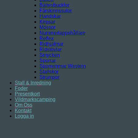
Bältesbucklor
Fårskinnssulor
Handskar
Kepsar
Mössor
Nummerlappshållare
Reflex
Ridhjälmar
Ridstövlar
Smycken
Sporrar
Sporremmar Western
Stallskor
Strumpor
Stall & Inredning
Foder
Presentkort
Vildmarkscamping
Om Oss
Kontakt
Logga in
Logga in