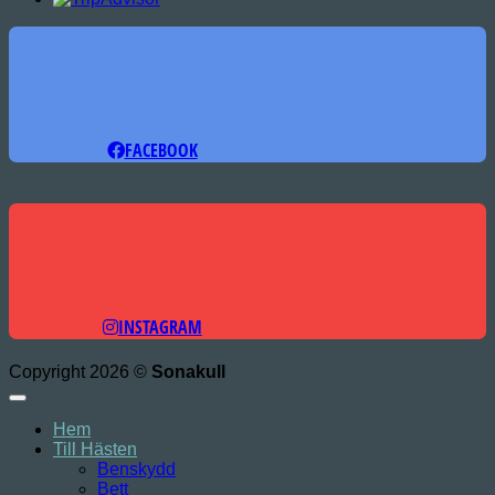
FACEBOOK
INSTAGRAM
Copyright 2026 ©
Sonakull
Hem
Till Hästen
Benskydd
Bett