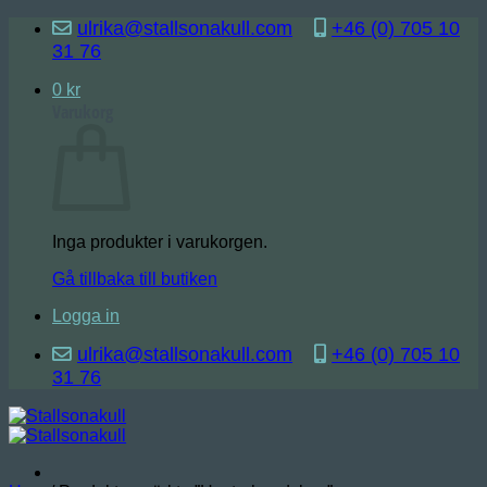
Skip
ulrika@stallsonakull.com
+46 (0) 705 10
to
31 76
content
0
kr
Varukorg
Inga produkter i varukorgen.
Gå tillbaka till butiken
Logga in
ulrika@stallsonakull.com
+46 (0) 705 10
31 76