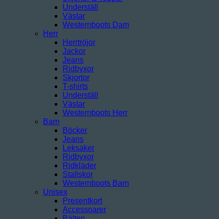
Underställ
Västar
Westernboots Dam
Herr
Herrtröjor
Jackor
Jeans
Ridbyxor
Skjortor
T-shirts
Underställ
Västar
Westernboots Herr
Barn
Böcker
Jeans
Leksaker
Ridbyxor
Ridkläder
Stallskor
Westernboots Barn
Unisex
Presentkort
Accessoarer
Bälten