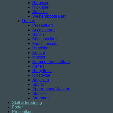
Ridbyxor
Ridkläder
Stallskor
Westernboots Barn
Unisex
Presentkort
Accessoarer
Bälten
Bältesbucklor
Fårskinnssulor
Handskar
Kepsar
Mössor
Nummerlappshållare
Reflex
Ridhjälmar
Ridstövlar
Smycken
Sporrar
Sporremmar Western
Stallskor
Strumpor
Stall & Inredning
Foder
Presentkort