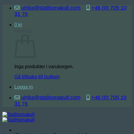
Skip
ulrika@stallsonakull.com
+46 (0) 705 10
to
31 76
content
0
kr
Varukorg
Inga produkter i varukorgen.
Gå tillbaka till butiken
Logga in
ulrika@stallsonakull.com
+46 (0) 705 10
31 76