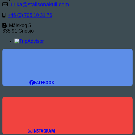
ulrika@stallsonakull.com
+46 (0) 705 10 31 76
Målskog 5
335 91 Gnosjö
FACEBOOK
INSTAGRAM