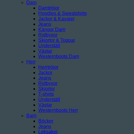
Dam
Damtröjor
Hoodies & Sweatshirts
Jackor & Kavajer
Jeans
Kängor Dam
Ridbyxor
Skjortor & Toppar
Underställ
Västar
Westernboots Dam
Herr
Herrtröjor
Jackor
Jeans
Ridbyxor
Skjortor
T-shirts
Underställ
Västar
Westernboots Herr
Barn
Böcker
Jeans
Leksaker