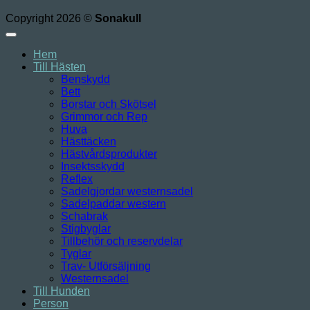
Copyright 2026 ©
Sonakull
Hem
Till Hästen
Benskydd
Bett
Borstar och Skötsel
Grimmor och Rep
Huva
Hästtäcken
Hästvårdsprodukter
Insektsskydd
Reflex
Sadelgjordar westernsadel
Sadelpaddar western
Schabrak
Stigbyglar
Tillbehör och reservdelar
Tyglar
Trav- Utförsäljning
Westernsadel
Till Hunden
Person