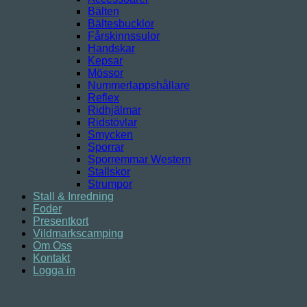
Bälten
Bältesbucklor
Fårskinnssulor
Handskar
Kepsar
Mössor
Nummerlappshållare
Reflex
Ridhjälmar
Ridstövlar
Smycken
Sporrar
Sporremmar Western
Stallskor
Strumpor
Stall & Inredning
Foder
Presentkort
Vildmarkscamping
Om Oss
Kontakt
Logga in
Logga in