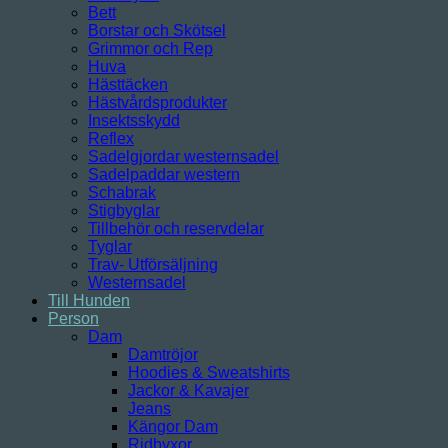
Bett
Borstar och Skötsel
Grimmor och Rep
Huva
Hästtäcken
Hästvårdsprodukter
Insektsskydd
Reflex
Sadelgjordar westernsadel
Sadelpaddar western
Schabrak
Stigbyglar
Tillbehör och reservdelar
Tyglar
Trav- Utförsäljning
Westernsadel
Till Hunden
Person
Dam
Damtröjor
Hoodies & Sweatshirts
Jackor & Kavajer
Jeans
Kängor Dam
Ridbyxor