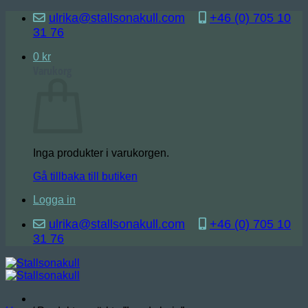
Skip
ulrika@stallsonakull.com
+46 (0) 705 10
to
31 76
content
0
kr
Varukorg
Inga produkter i varukorgen.
Gå tillbaka till butiken
Logga in
ulrika@stallsonakull.com
+46 (0) 705 10
31 76