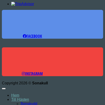
FACEBOOK
INSTAGRAM
Copyright 2026 ©
Sonakull
Hem
Till Hästen
Benskydd