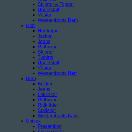
Skjortor & Toppar
Underställ
Västar
Westernboots Dam
Herr
Herrtröjor
Jackor
Jeans
Ridbyxor
Skjortor
T-shirts
Underställ
Västar
Westernboots Herr
Barn
Böcker
Jeans
Leksaker
Ridbyxor
Ridkläder
Stallskor
Westernboots Barn
Unisex
Presentkort
Accessoarer