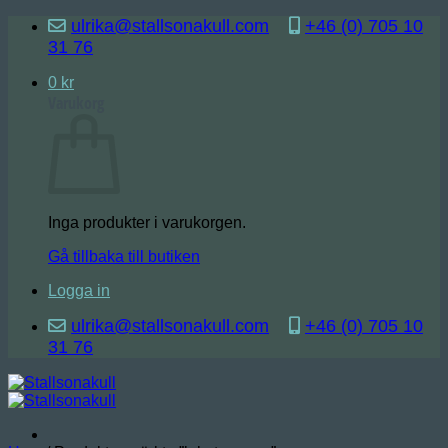
Skip
ulrika@stallsonakull.com
+46 (0) 705 10
to
31 76
content
0
kr
Varukorg
Inga produkter i varukorgen.
Gå tillbaka till butiken
Logga in
ulrika@stallsonakull.com
+46 (0) 705 10
31 76