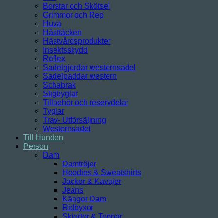
Borstar och Skötsel
Grimmor och Rep
Huva
Hästtäcken
Hästvårdsprodukter
Insektsskydd
Reflex
Sadelgjordar westernsadel
Sadelpaddar western
Schabrak
Stigbyglar
Tillbehör och reservdelar
Tyglar
Trav- Utförsäljning
Westernsadel
Till Hunden
Person
Dam
Damtröjor
Hoodies & Sweatshirts
Jackor & Kavajer
Jeans
Kängor Dam
Ridbyxor
Skjortor & Toppar