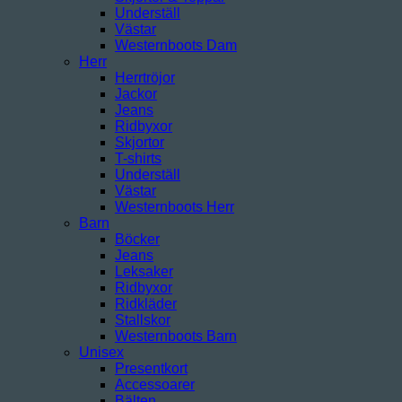
Underställ
Västar
Westernboots Dam
Herr
Herrtröjor
Jackor
Jeans
Ridbyxor
Skjortor
T-shirts
Underställ
Västar
Westernboots Herr
Barn
Böcker
Jeans
Leksaker
Ridbyxor
Ridkläder
Stallskor
Westernboots Barn
Unisex
Presentkort
Accessoarer
Bälten