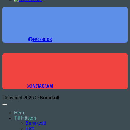
FACEBOOK
INSTAGRAM
Copyright 2026 ©
Sonakull
Hem
Till Hästen
Benskydd
Bett