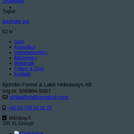
Snabbkoll
Tyglar
Saxhake par
62
kr
Start
Köpvillkor
Integritetspolicy
Miljöpolicy
Webbutik
Frågor & Svar
Kontakt
Bjorsbo Forest & Lake Hideaways AB
org.nr. 556984-5067
ulrika@stallsonakull.com
+46 (0) 705 10 31 76
Målskog 5
335 91 Gnosjö