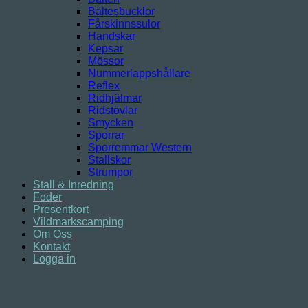
Bältesbucklor
Fårskinnssulor
Handskar
Kepsar
Mössor
Nummerlappshållare
Reflex
Ridhjälmar
Ridstövlar
Smycken
Sporrar
Sporremmar Western
Stallskor
Strumpor
Stall & Inredning
Foder
Presentkort
Vildmarkscamping
Om Oss
Kontakt
Logga in
Logga in