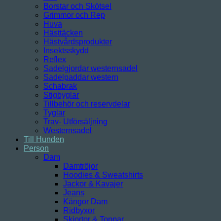
Borstar och Skötsel
Grimmor och Rep
Huva
Hästtäcken
Hästvårdsprodukter
Insektsskydd
Reflex
Sadelgjordar westernsadel
Sadelpaddar western
Schabrak
Stigbyglar
Tillbehör och reservdelar
Tyglar
Trav- Utförsäljning
Westernsadel
Till Hunden
Person
Dam
Damtröjor
Hoodies & Sweatshirts
Jackor & Kavajer
Jeans
Kängor Dam
Ridbyxor
Skjortor & Toppar