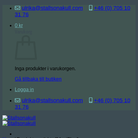
Skip
ulrika@stallsonakull.com
+46 (0) 705 10
to
31 76
content
0
kr
Varukorg
Inga produkter i varukorgen.
Gå tillbaka till butiken
Logga in
ulrika@stallsonakull.com
+46 (0) 705 10
31 76