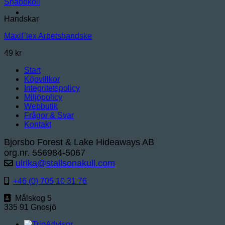
Snabbkoll
Handskar
MaxiFlex Arbetshandske
49
kr
Start
Köpvillkor
Integritetspolicy
Miljöpolicy
Webbutik
Frågor & Svar
Kontakt
Bjorsbo Forest & Lake Hideaways AB
org.nr. 556984-5067
ulrika@stallsonakull.com
+46 (0) 705 10 31 76
Målskog 5
335 91 Gnosjö