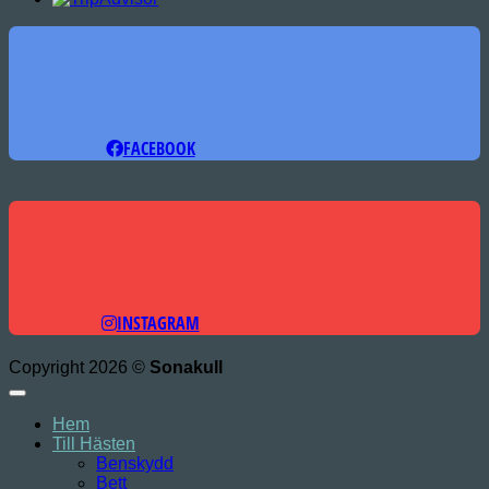
FACEBOOK
INSTAGRAM
Copyright 2026 ©
Sonakull
Hem
Till Hästen
Benskydd
Bett