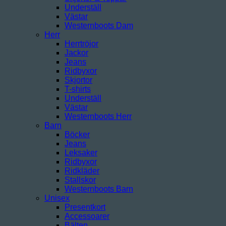
Underställ
Västar
Westernboots Dam
Herr
Herrtröjor
Jackor
Jeans
Ridbyxor
Skjortor
T-shirts
Underställ
Västar
Westernboots Herr
Barn
Böcker
Jeans
Leksaker
Ridbyxor
Ridkläder
Stallskor
Westernboots Barn
Unisex
Presentkort
Accessoarer
Bälten