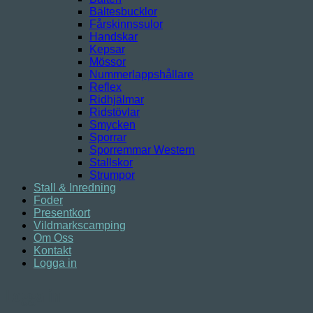
Bältesbucklor
Fårskinnssulor
Handskar
Kepsar
Mössor
Nummerlappshållare
Reflex
Ridhjälmar
Ridstövlar
Smycken
Sporrar
Sporremmar Western
Stallskor
Strumpor
Stall & Inredning
Foder
Presentkort
Vildmarkscamping
Om Oss
Kontakt
Logga in
Logga in