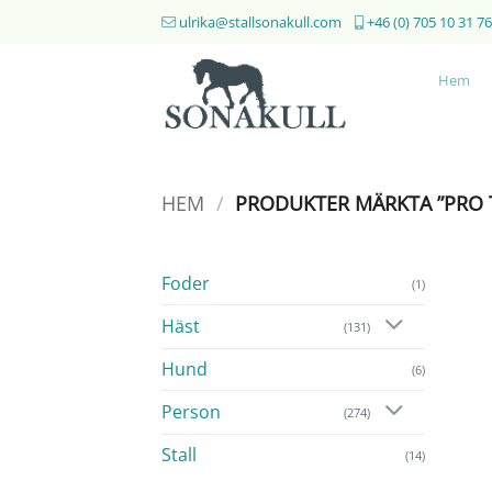
Skip
ulrika@stallsonakull.com
+46 (0) 705 10 31 76
to
content
Hem
HEM
/
PRODUKTER MÄRKTA ”PRO 
Foder
(1)
Häst
(131)
Hund
(6)
Person
(274)
Stall
(14)