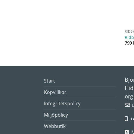
RIDB
Ridb
799
Bjo
Start
Hid
Köpvillkor
org
Integritetspolicy
Miljöpolicy
+
Webbutik
M