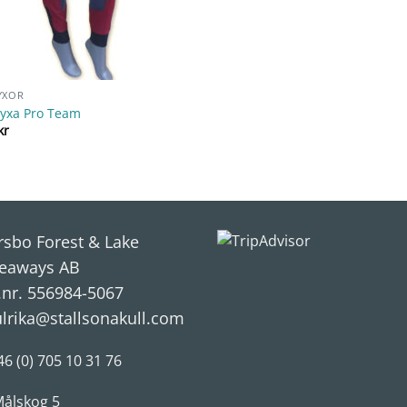
YXOR
yxa Pro Team
kr
rsbo Forest & Lake
eaways AB
.nr. 556984-5067
ulrika@stallsonakull.com
46 (0) 705 10 31 76
ålskog 5