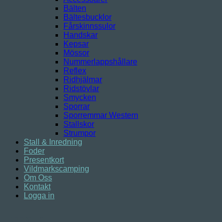
Bälten
Bältesbucklor
Fårskinnssulor
Handskar
Kepsar
Mössor
Nummerlappshållare
Reflex
Ridhjälmar
Ridstövlar
Smycken
Sporrar
Sporremmar Western
Stallskor
Strumpor
Stall & Inredning
Foder
Presentkort
Vildmarkscamping
Om Oss
Kontakt
Logga in
Logga in