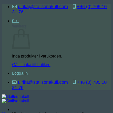
Skip
ulrika@stallsonakull.com
+46 (0) 705 10
to
31 76
content
0
kr
Varukorg
Inga produkter i varukorgen.
Gå tillbaka till butiken
Logga in
ulrika@stallsonakull.com
+46 (0) 705 10
31 76