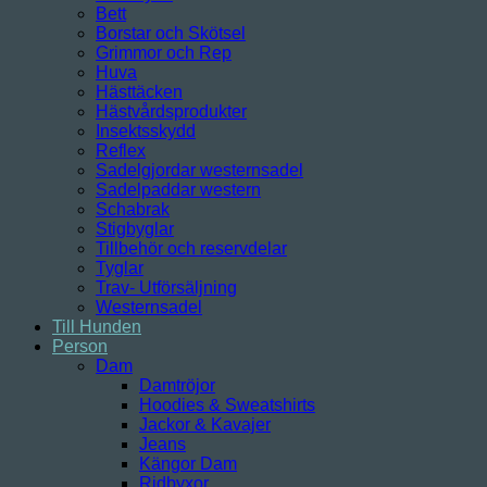
Bett
Borstar och Skötsel
Grimmor och Rep
Huva
Hästtäcken
Hästvårdsprodukter
Insektsskydd
Reflex
Sadelgjordar westernsadel
Sadelpaddar western
Schabrak
Stigbyglar
Tillbehör och reservdelar
Tyglar
Trav- Utförsäljning
Westernsadel
Till Hunden
Person
Dam
Damtröjor
Hoodies & Sweatshirts
Jackor & Kavajer
Jeans
Kängor Dam
Ridbyxor