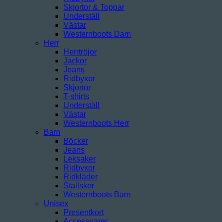
Skjortor & Toppar
Underställ
Västar
Westernboots Dam
Herr
Herrtröjor
Jackor
Jeans
Ridbyxor
Skjortor
T-shirts
Underställ
Västar
Westernboots Herr
Barn
Böcker
Jeans
Leksaker
Ridbyxor
Ridkläder
Stallskor
Westernboots Barn
Unisex
Presentkort
Accessoarer