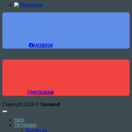
FACEBOOK
INSTAGRAM
Copyright 2026 ©
Sonakull
Hem
Till Hästen
Benskydd