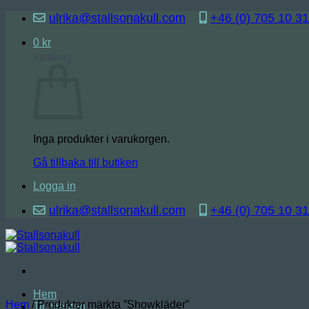
Skip
ulrika@stallsonakull.com
+46 (0) 705 10 31
to
content
0
kr
Varukorg
Inga produkter i varukorgen.
Gå tillbaka till butiken
Logga in
ulrika@stallsonakull.com
+46 (0) 705 10 31
Hem
Hem
/
Produkter märkta ”Showkläder”
Till Hästen