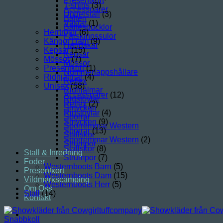
Presentkort
T-shirts
(3)
Accessoarer
Underställ
(3)
Bälten
Västar
(1)
Bältesbucklor
Herrtröjor
(6)
Fårskinnssulor
Kängor Dam
(9)
Handskar
Kepsar
(15)
Kepsar
Mössor
(7)
Mössor
Presentkort
(1)
Nummerlappshållare
Ridhjälmar
(4)
Reflex
Unisex
(58)
Ridhjälmar
Accessoarer
(12)
Ridstövlar
Reflex
(2)
Smycken
Ridstövlar
(4)
Sporrar
Smycken
(9)
Sporremmar Western
Sporrar
(13)
Stallskor
Sporremmar Western
(2)
Strumpor
Stallskor
(8)
Stall & Inredning
Strumpor
(7)
Foder
Westernboots Barn
(5)
Presentkort
Westernboots Dam
(15)
Vildmarkscamping
Westernboots Herr
(5)
Om Oss
Stall
(14)
Kontakt
Snabbkoll