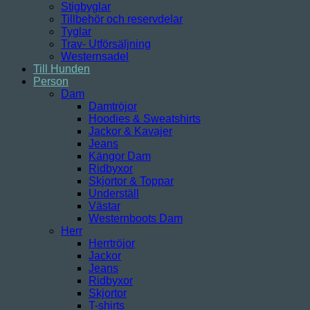
Stigbyglar
Tillbehör och reservdelar
Tyglar
Trav- Utförsäljning
Westernsadel
Till Hunden
Person
Dam
Damtröjor
Hoodies & Sweatshirts
Jackor & Kavajer
Jeans
Kängor Dam
Ridbyxor
Skjortor & Toppar
Underställ
Västar
Westernboots Dam
Herr
Herrtröjor
Jackor
Jeans
Ridbyxor
Skjortor
T-shirts