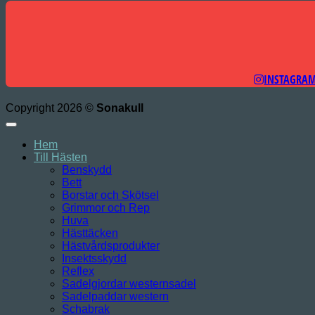
INSTAGRA
Copyright 2026 ©
Sonakull
Hem
Till Hästen
Benskydd
Bett
Borstar och Skötsel
Grimmor och Rep
Huva
Hästtäcken
Hästvårdsprodukter
Insektsskydd
Reflex
Sadelgjordar westernsadel
Sadelpaddar western
Schabrak