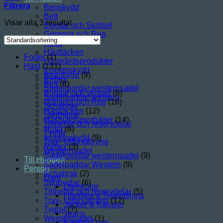
Filtrera
Benskydd
Bett
Visar alla 3 resultat
Borstar och Skötsel
Grimmor och Rep
Huva
Hästtäcken
Foder
(1)
Hästvårdsprodukter
Häst
(131)
Insektsskydd
Benskydd
(9)
Reflex
Bett
(8)
Sadelgjordar westernsadel
Borstar och skötsel
(6)
Sadelpaddar western
Grimmor och Rep
(16)
Schabrak
Hästtäcken
(12)
Stigbyglar
Hästvårdsprodukter
(14)
Tillbehör och reservdelar
Huva
(6)
Tyglar
Insektsskydd
(9)
Trav- Utförsäljning
Reflex
(3)
Westernsadel
Sadelgjordar westernsadel
(9)
Till Hunden
Sadelpaddar Western
(9)
Person
Schabrak
(2)
Dam
Stigbyglar
(6)
Damtröjor
Tillbehör och reservdelar
(5)
Hoodies & Sweatshirts
Trav- Utförsäljning
(12)
Jackor & Kavajer
Tyglar
(7)
Jeans
Westernsadel
(1)
Kängor Dam