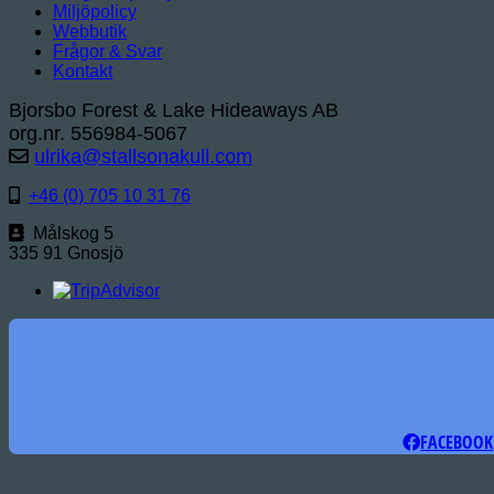
Miljöpolicy
Webbutik
Frågor & Svar
Kontakt
Bjorsbo Forest & Lake Hideaways AB
org.nr. 556984-5067
ulrika@stallsonakull.com
+46 (0) 705 10 31 76
Målskog 5
335 91 Gnosjö
FACEBOOK