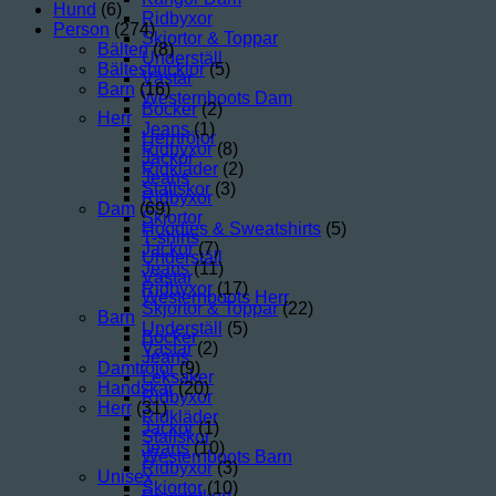
Hund
(6)
Ridbyxor
Person
(274)
Skjortor & Toppar
Bälten
(8)
Underställ
Bältesbucklor
(5)
Västar
Barn
(16)
Westernboots Dam
Böcker
(2)
Herr
Jeans
(1)
Herrtröjor
Ridbyxor
(8)
Jackor
Ridkläder
(2)
Jeans
Stallskor
(3)
Ridbyxor
Dam
(69)
Skjortor
Hoodies & Sweatshirts
(5)
T-shirts
Jackor
(7)
Underställ
Jeans
(11)
Västar
Ridbyxor
(17)
Westernboots Herr
Skjortor & Toppar
(22)
Barn
Underställ
(5)
Böcker
Västar
(2)
Jeans
Damtröjor
(9)
Leksaker
Handskar
(20)
Ridbyxor
Herr
(31)
Ridkläder
Jackor
(1)
Stallskor
Jeans
(10)
Westernboots Barn
Ridbyxor
(3)
Unisex
Skjortor
(10)