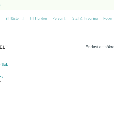
76
Till Hästen
Till Hunden
Person
Stall & Inredning
Foder
EL”
Endast ett sökre
L
lek
r