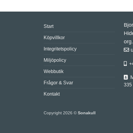
Bjo
Start
Hid
Köpvillkor
org
Integritetspolicy
Miljöpolicy
+
Webbutik
M
Frågor & Svar
335
Kontakt
Copyright 2026 ©
Sonakull