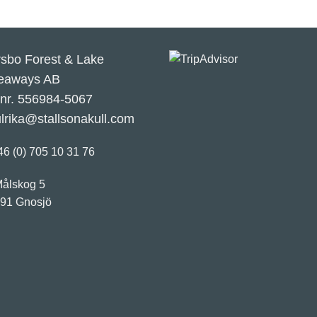
rsbo Forest & Lake
eaways AB
.nr. 556984-5067
ulrika@stallsonakull.com
46 (0) 705 10 31 76
ålskog 5
 91 Gnosjö