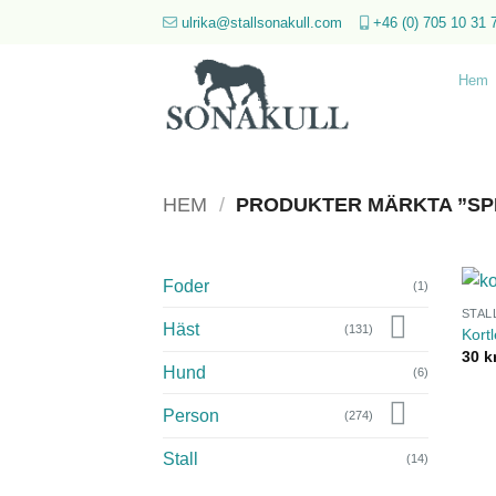
Skip
ulrika@stallsonakull.com
+46 (0) 705 10 31 
to
content
Hem
HEM
/
PRODUKTER MÄRKTA ”SP
Foder
(1)
STAL
Häst
(131)
Kort
30
k
Hund
(6)
Person
(274)
Stall
(14)