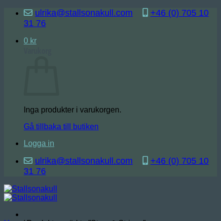
Skip
ulrika@stallsonakull.com
+46 (0) 705 10
to
31 76
content
0
kr
Varukorg
Inga produkter i varukorgen.
Gå tillbaka till butiken
Logga in
ulrika@stallsonakull.com
+46 (0) 705 10
31 76