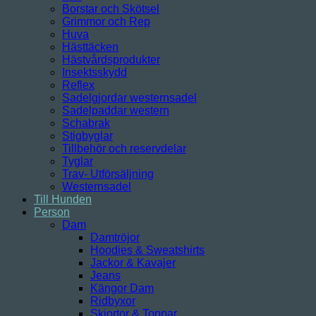
Borstar och Skötsel
Grimmor och Rep
Huva
Hästtäcken
Hästvårdsprodukter
Insektsskydd
Reflex
Sadelgjordar westernsadel
Sadelpaddar western
Schabrak
Stigbyglar
Tillbehör och reservdelar
Tyglar
Trav- Utförsäljning
Westernsadel
Till Hunden
Person
Dam
Damtröjor
Hoodies & Sweatshirts
Jackor & Kavajer
Jeans
Kängor Dam
Ridbyxor
Skjortor & Toppar