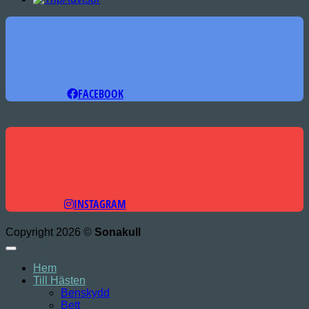
FACEBOOK
INSTAGRAM
Copyright 2026 ©
Sonakull
Hem
Till Hästen
Benskydd
Bett