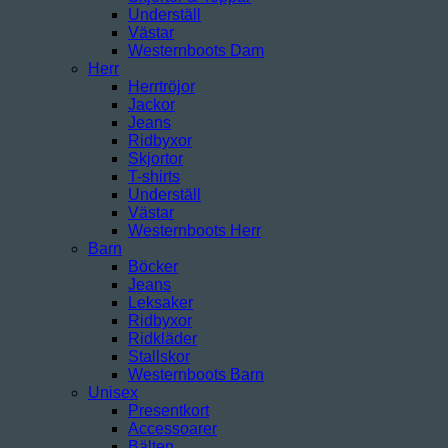
Underställ
Västar
Westernboots Dam
Herr
Herrtröjor
Jackor
Jeans
Ridbyxor
Skjortor
T-shirts
Underställ
Västar
Westernboots Herr
Barn
Böcker
Jeans
Leksaker
Ridbyxor
Ridkläder
Stallskor
Westernboots Barn
Unisex
Presentkort
Accessoarer
Bälten