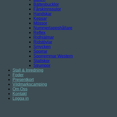
Bältesbucklor
Fårskinnssulor
Handskar
Kepsar
Mössor
Nummerlappshållare
Reflex
Ridhjälmar
Ridstövlar
Smycken
Sporrar
Sporremmar Western
Stallskor
Strumpor
Stall & Inredning
Foder
Presentkort
Vildmarkscamping
Om Oss
Kontakt
Logga in
Logga in